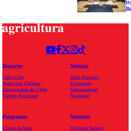
tr
Bi
Deportes
Noticias
Colo Colo
Dato Practico
Seleccion Chilena
Economía
Universidad de Chile
Internacional
Torneo Nacional
Nacional
Programas
Nosotros
LLegó la hora
Quienes Somos