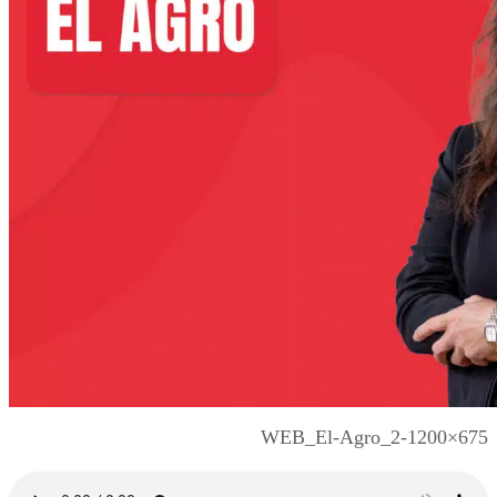
WEB_El-Agro_2-1200×675