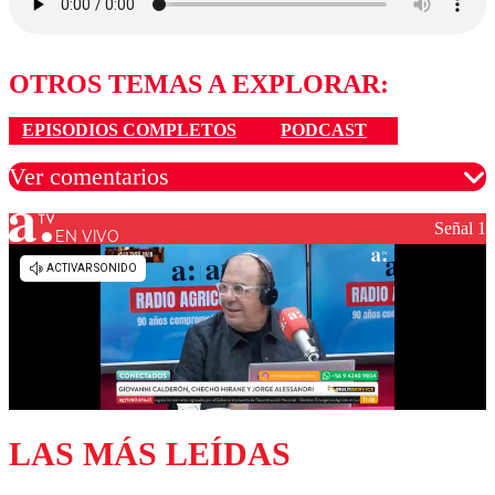
OTROS TEMAS A EXPLORAR:
EPISODIOS COMPLETOS
PODCAST
Ver comentarios
Señal 1
EN VIVO
Los comentarios son moderados para garantizar un
diálogo respetuoso.
Nombre
Correo
LAS MÁS LEÍDAS