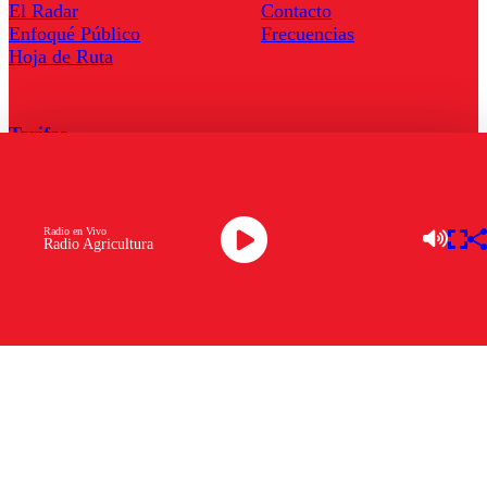
El Radar
Contacto
Enfoqué Público
Frecuencias
Hoja de Ruta
Tarifas
Comercial
Tarifas Servel Radio
Radio en Vivo
Radio Agricultura
Radio en Vivo
TV en Vivo
Descarga la APP