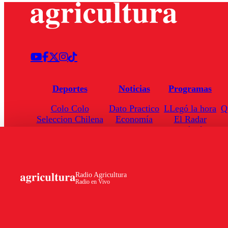
Deportes
Noticias
Programas
Colo Colo
Dato Practico
LLegó la hora
Q
Seleccion Chilena
Economía
El Radar
Universidad de Chile
Internacional
Enfoqué Público
Torneo Nacional
Nacional
Hoja de Ruta
Radio Agricultura
Radio en Vivo