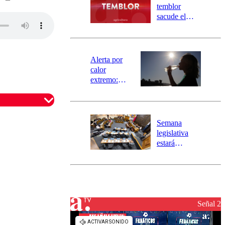
activa
temblor
mensajería
sacude el
SAE
norte del país:
revisa la
magnitud y el
epicentro
Alerta por
calor
extremo:
Senapred
activa Alerta
Temprana
Preventiva en
Semana
tres comunas
legislativa
estará
marcada por
el fin de la
tramitación
del proyecto
de
reconstrucción
Señal 2
omentario