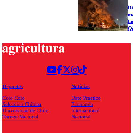
Di
ma
fa
Qu
Deportes
Noticias
Colo Colo
Dato Practico
Seleccion Chilena
Economía
Universidad de Chile
Internacional
Torneo Nacional
Nacional