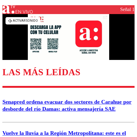
Señal 1
EN VIVO
Los comentarios son moderados para garantizar un
diálogo respetuoso.
Nombre
Correo
LAS MÁS LEÍDAS
Enviar comentario
Senapred ordena evacuar dos sectores de Carahue por
desborde del río Damas: activa mensajería SAE
Vuelve la lluvia a la Región Metropolitana: este es el