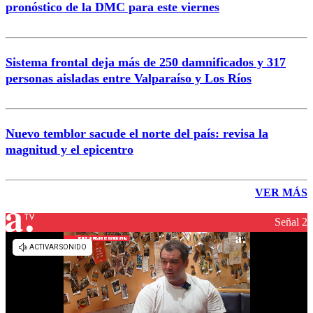
pronóstico de la DMC para este viernes
Sistema frontal deja más de 250 damnificados y 317
personas aisladas entre Valparaíso y Los Ríos
Nuevo temblor sacude el norte del país: revisa la
magnitud y el epicentro
VER MÁS
Señal 2