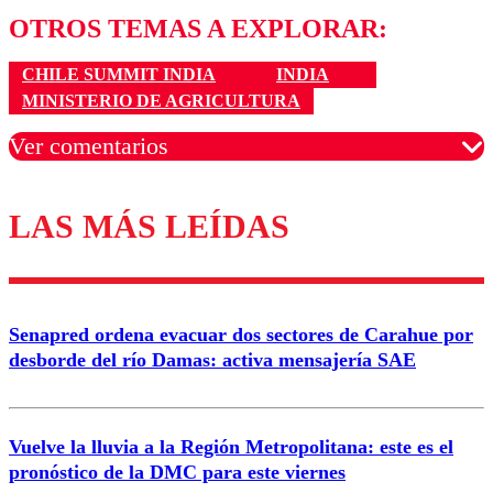
OTROS TEMAS A EXPLORAR:
CHILE SUMMIT INDIA
INDIA
MINISTERIO DE AGRICULTURA
Ver comentarios
LAS MÁS LEÍDAS
Los comentarios son moderados para garantizar un
diálogo respetuoso.
Nombre
Senapred ordena evacuar dos sectores de Carahue por
Correo
desborde del río Damas: activa mensajería SAE
Vuelve la lluvia a la Región Metropolitana: este es el
pronóstico de la DMC para este viernes
Enviar comentario