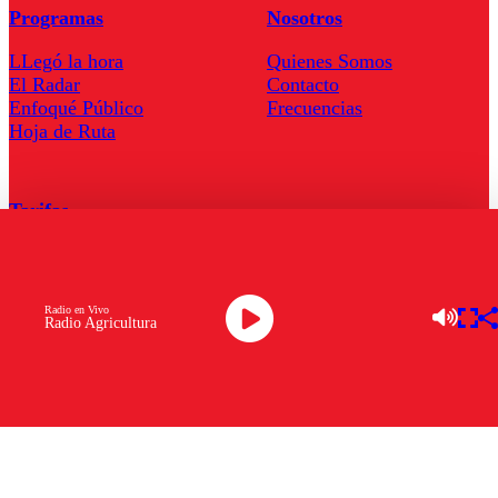
Programas
Nosotros
LLegó la hora
Quienes Somos
El Radar
Contacto
Enfoqué Público
Frecuencias
Hoja de Ruta
Tarifas
Comercial
Tarifas Servel Radio
Radio en Vivo
Radio Agricultura
Radio en Vivo
TV en Vivo
Descarga la APP