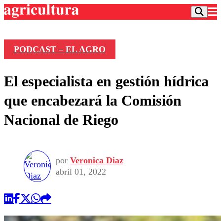
PODCAST – EL AGRO
Podcast
El especialista en gestión hídrica
Frecuencias
Agricultura TV
que encabezará la Comisión
Deportes
Nacional de Riego
Entretención
Colo Colo
Noticias
Motor
Vida Social
Otros Deportes
Dato Practico
Publicaciones en medios
por
Veronica Diaz
Seleccion Chilena
Economía
Opinión
abril 01, 2022
Torneo Internacional
Internacional
Programas
Torneo Nacional
Nacional
Comercial
Universidad Católica
Política
Universidad de Chile
Sustentabilidad