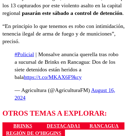
los 13 capturados por este violento asalto en la capital
regional
pasarán este sábado a control de detención
.
“En principio lo que tenemos es robo con intimidación,
tenencia ilegal de arma de fuego y de municiones”,
precisó.
#Policial
| Monsalve anuncia querella tras robo
a sucursal de Brinks en Rancagua: Dos de los
siete detenidos están heridos a
bala
https://t.co/MKAX6F9kcy
— Agricultura (@AgriculturaFM)
August 16,
2024
OTROS TEMAS A EXPLORAR:
BRINKS
DESTACADA1
RANCAGUA
REGIÓN DE O’HIGGINS