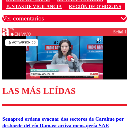
JUNTAS DE VIGILANCIA
REGIÓN DE O’HIGGINS
Ver comentarios
Señal 1
EN VIVO
Los comentarios son moderados para garantizar un
diálogo respetuoso.
Nombre
Correo
LAS MÁS LEÍDAS
Enviar comentario
Senapred ordena evacuar dos sectores de Carahue por
desborde del río Damas: activa mensajería SAE