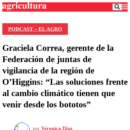
PODCAST – EL AGRO
Podcast
Graciela Correa, gerente de la
Frecuencias
Agricultura TV
Federación de juntas de
Deportes
vigilancia de la región de
Entretención
Colo Colo
Noticias
O’Higgins: “Las soluciones frente
Motor
Vida Social
Otros Deportes
Dato Practico
al cambio climático tienen que
Publicaciones en medios
Seleccion Chilena
Economía
Opinión
venir desde los bototos”
Torneo Internacional
Internacional
Programas
Torneo Nacional
Nacional
Comercial
Universidad Católica
Política
Universidad de Chile
Sustentabilidad
por
Veronica Diaz