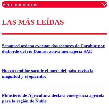
Ver comentarios
LAS MÁS LEÍDAS
Los comentarios son moderados para garantizar un
diálogo respetuoso.
Nombre
Senapred ordena evacuar dos sectores de Carahue por
Correo
desborde del río Damas: activa mensajería SAE
Nuevo temblor sacude el norte del país: revisa la
magnitud y el epicentro
Enviar comentario
Ministerio de Agricultura declara emergencia agrícola
para la región de Ñuble