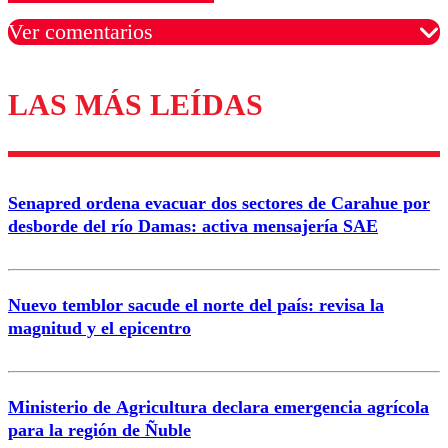
Ver comentarios
LAS MÁS LEÍDAS
Los comentarios son moderados para garantizar un
diálogo respetuoso.
Nombre
Senapred ordena evacuar dos sectores de Carahue por
Correo
desborde del río Damas: activa mensajería SAE
Nuevo temblor sacude el norte del país: revisa la
magnitud y el epicentro
Enviar comentario
Ministerio de Agricultura declara emergencia agrícola
para la región de Ñuble