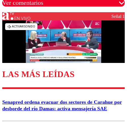
Ver comentarios
Señal 1
EN VIVO
Los comentarios son moderados para garantizar un
diálogo respetuoso.
Nombre
Correo
LAS MÁS LEÍDAS
Enviar comentario
Senapred ordena evacuar dos sectores de Carahue por
desborde del río Damas: activa mensajería SAE