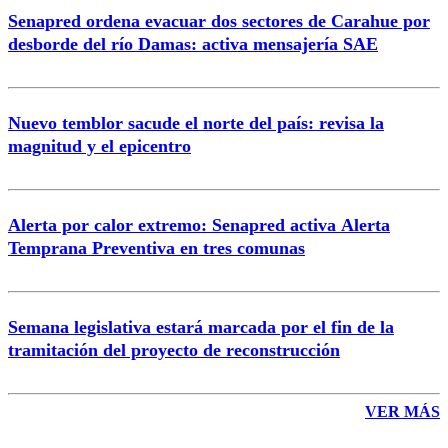
Senapred ordena evacuar dos sectores de Carahue por
Correo
desborde del río Damas: activa mensajería SAE
Nuevo temblor sacude el norte del país: revisa la
magnitud y el epicentro
Enviar comentario
Alerta por calor extremo: Senapred activa Alerta
Temprana Preventiva en tres comunas
Semana legislativa estará marcada por el fin de la
tramitación del proyecto de reconstrucción
VER MÁS