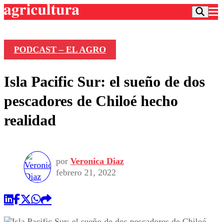
PODCAST – EL AGRO
Podcast
Isla Pacific Sur: el sueño de dos
Frecuencias
Agricultura TV
pescadores de Chiloé hecho
Deportes
realidad
Entretención
Colo Colo
Noticias
Motor
Vida Social
Otros Deportes
Dato Practico
Publicaciones en medios
por
Veronica Diaz
Seleccion Chilena
Economía
Opinión
febrero 21, 2022
Torneo Internacional
Internacional
Programas
Torneo Nacional
Nacional
Comercial
Universidad Católica
Política
Universidad de Chile
Sustentabilidad