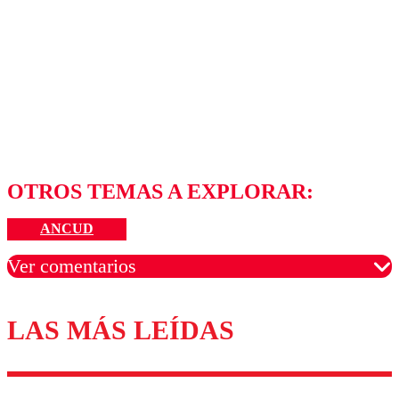
OTROS TEMAS A EXPLORAR:
ANCUD
Ver comentarios
LAS MÁS LEÍDAS
Los comentarios son moderados para garantizar un
diálogo respetuoso.
Nombre