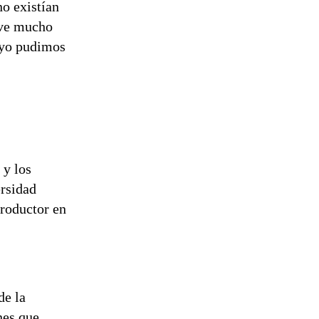
no existían
uve mucho
y yo pudimos
 y los
ersidad
productor en
de la
nes que