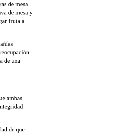
vas de mesa
uva de mesa y
gar fruta a
pañías
preocupación
a de una
que ambas
integridad
dad de que