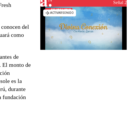
reconstrucción
Señal 2
Fresh
e conocen del
ctuará como
antes de
a. El monto de
ción
sole es la
rú, durante
a fundación