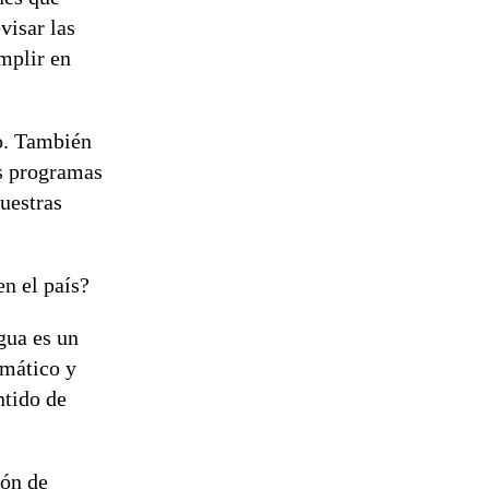
visar las
mplir en
o. También
os programas
uestras
n el país?
gua es un
imático y
ntido de
ión de