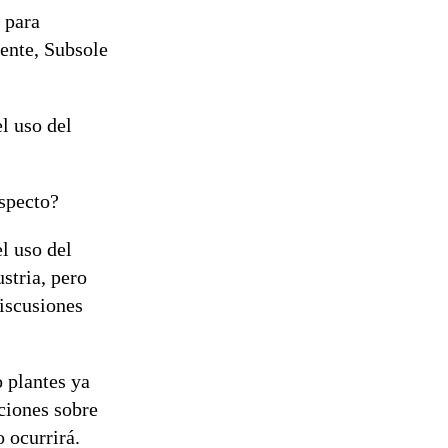
 para
ente, Subsole
l uso del
specto?
l uso del
stria, pero
iscusiones
 plantes ya
ciones sobre
 ocurrirá.