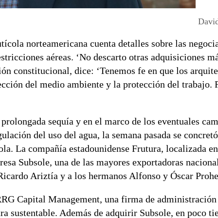
Davi
utícola norteamericana cuenta detalles sobre las negoci
estricciones aéreas. ‘No descarto otras adquisiciones má
ón constitucional, dice: ‘Tenemos fe en que los arquite
cción del medio ambiente y la protección del trabajo. F
a prolongada sequía y en el marco de los eventuales ca
ulación del uso del agua, la semana pasada se concretó
ola. La compañía estadounidense Frutura, localizada en
presa Subsole, una de las mayores exportadoras nacional
Ricardo Ariztía y a los hermanos Alfonso y Óscar Prohe
 RRG Capital Management, una firma de administración 
ura sustentable. Además de adquirir Subsole, en poco t