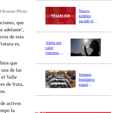
desborde del
río Damas:
d-Krause-Photo
Nuevo
activa
temblor
mensajería
sacude el
aciones, que
SAE
norte del país:
s adelante’,
revisa la
ctos de esta
magnitud y el
epicentro
Alerta por
rutura es,
calor
extremo:
Senapred
mbios que
activa Alerta
Temprana
 una de las
Preventiva en
Semana
 el Valle
tres comunas
legislativa
es de fruta,
estará
marcada por
ns.
el fin de la
tramitación
de activos
del proyecto
iempo la
de