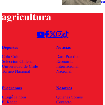
cu
Deportes
Noticias
Colo Colo
Dato Practico
Seleccion Chilena
Economía
Universidad de Chile
Internacional
Torneo Nacional
Nacional
Programas
Nosotros
LLegó la hora
Quienes Somos
El Radar
Contacto