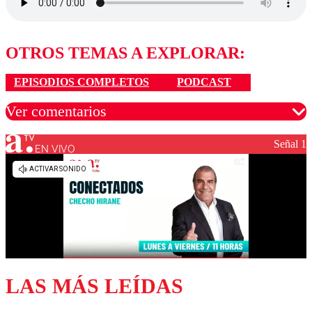
OTROS TEMAS A EXPLORAR:
EPISODIOS COMPLETOS
PODCAST
Ver comentarios
Señal 1
EN VIVO
Los comentarios son moderados para garantizar un
diálogo respetuoso.
Nombre
Correo
LAS MÁS LEÍDAS