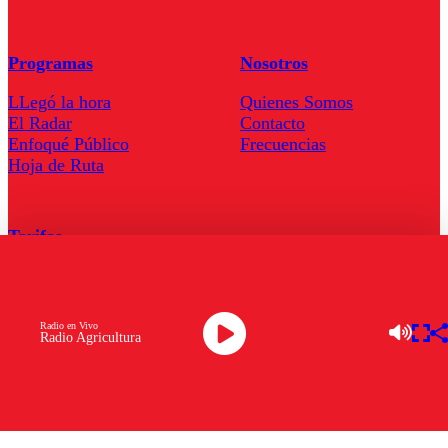
Programas
Nosotros
LLegó la hora
Quienes Somos
El Radar
Contacto
Enfoqué Público
Frecuencias
Hoja de Ruta
Tarifas
Comercial
Tarifas Servel Radio
Radio en Vivo
Radio Agricultura
Radio en Vivo
TV en Vivo
Descarga la APP