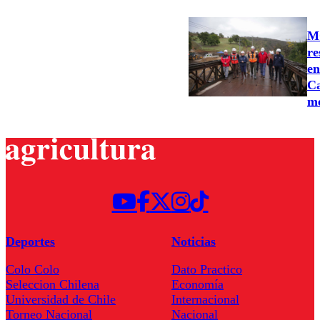
MO
re
en
Ca
m
Deportes
Noticias
Colo Colo
Dato Practico
Seleccion Chilena
Economía
Universidad de Chile
Internacional
Torneo Nacional
Nacional