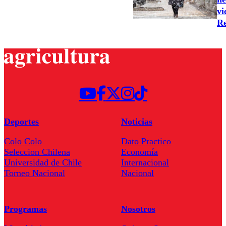
vi
Re
Deportes
Noticias
Colo Colo
Dato Practico
Seleccion Chilena
Economía
Universidad de Chile
Internacional
Torneo Nacional
Nacional
Programas
Nosotros