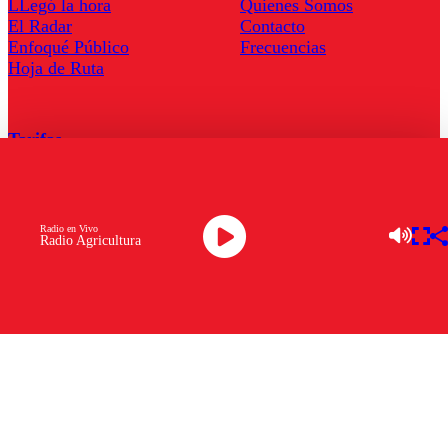
LLegó la hora
Quienes Somos
El Radar
Contacto
Enfoqué Público
Frecuencias
Hoja de Ruta
Tarifas
Comercial
Tarifas Servel Radio
Radio en Vivo
Radio Agricultura
Radio en Vivo
TV en Vivo
Descarga la APP