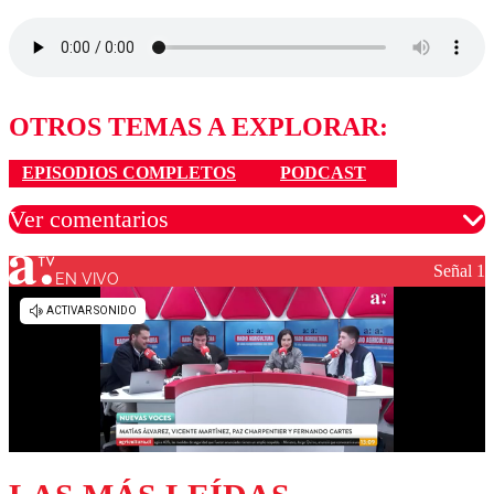
OTROS TEMAS A EXPLORAR:
EPISODIOS COMPLETOS
PODCAST
Ver comentarios
Señal 1
EN VIVO
Los comentarios son moderados para garantizar un
diálogo respetuoso.
Nombre
Correo