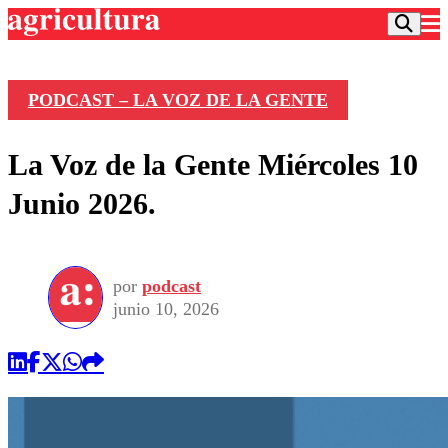
PODCAST – LA VOZ DE LA GENTE
Podcast
La Voz de la Gente Miércoles 10
Frecuencias
Agricultura TV
Junio 2026.
Deportes
Entretención
Colo Colo
Noticias
Motor
por
podcast
Vida Social
Otros Deportes
Dato Practico
junio 10, 2026
Publicaciones en medios
Seleccion Chilena
Economía
Opinión
Torneo Internacional
Internacional
Programas
Torneo Nacional
Nacional
Comercial
Universidad Católica
Política
Universidad de Chile
Sustentabilidad