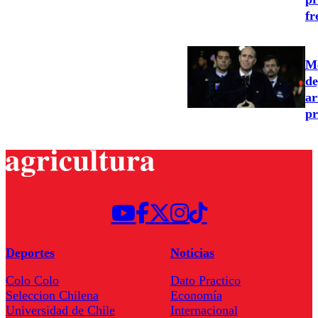
fr
Me
de
ar
pr
Deportes
Noticias
Colo Colo
Dato Practico
Seleccion Chilena
Economía
Universidad de Chile
Internacional