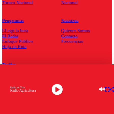
Torneo Nacional
Nacional
Programas
Nosotros
LLegó la hora
Quienes Somos
El Radar
Contacto
Enfoqué Público
Frecuencias
Hoja de Ruta
Tarifas
Comercial
Tarifas Servel Radio
Radio en Vivo
Radio Agricultura
Radio en Vivo
TV en Vivo
Descarga la APP