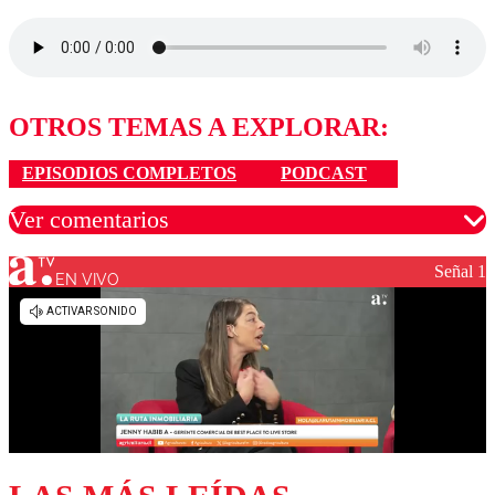
OTROS TEMAS A EXPLORAR:
EPISODIOS COMPLETOS
PODCAST
Ver comentarios
Señal 1
EN VIVO
Los comentarios son moderados para garantizar un
diálogo respetuoso.
Nombre
Correo