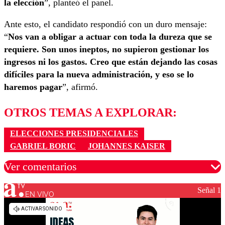
la elección
”, planteó el panel.
Ante esto, el candidato respondió con un duro mensaje:
“
Nos van a obligar a actuar con toda la dureza que se
requiere. Son unos ineptos, no supieron gestionar los
ingresos ni los gastos. Creo que están dejando las cosas
difíciles para la nueva administración, y eso se lo
haremos pagar
”, afirmó.
OTROS TEMAS A EXPLORAR:
ELECCIONES PRESIDENCIALES
GABRIEL BORIC
JOHANNES KAISER
Ver comentarios
Señal 1
EN VIVO
Los comentarios son moderados para garantizar un
diálogo respetuoso.
Nombre