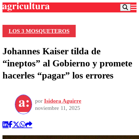
LOS 3 MOSQUETEROS
Podcast
Johannes Kaiser tilda de
Frecuencias
Agricultura TV
“ineptos” al Gobierno y promete
Deportes
hacerles “pagar” los errores
Entretención
Colo Colo
Noticias
Motor
Vida Social
Otros Deportes
Dato Practico
Publicaciones en medios
por
Isidora Aguirre
Seleccion Chilena
Economía
Opinión
noviembre 11, 2025
Torneo Internacional
Internacional
Programas
Torneo Nacional
Nacional
Comercial
Universidad Católica
Política
Universidad de Chile
Sustentabilidad