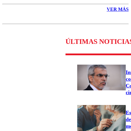
VER MÁS
ÚLTIMAS NOTICIA
In
co
Co
ci
Es
d
me