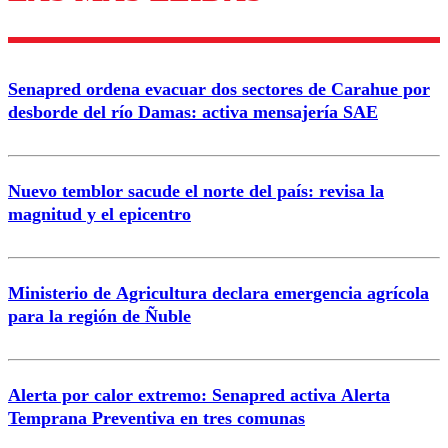
diálogo respetuoso.
Nombre
Senapred ordena evacuar dos sectores de Carahue por
Correo
desborde del río Damas: activa mensajería SAE
Nuevo temblor sacude el norte del país: revisa la
magnitud y el epicentro
Enviar comentario
Ministerio de Agricultura declara emergencia agrícola
para la región de Ñuble
Alerta por calor extremo: Senapred activa Alerta
Temprana Preventiva en tres comunas