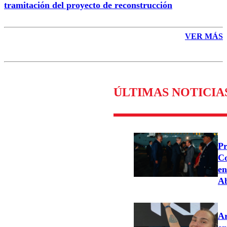
tramitación del proyecto de reconstrucción
VER MÁS
ÚLTIMAS NOTICIA
Pr
Co
en
Ab
Ar