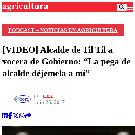
PODCAST – NOTICIAS EN AGRICULTURA
Podcast
[VIDEO] Alcalde de Til Til a
Frecuencias
Agricultura TV
vocera de Gobierno: “La pega de
Deportes
alcalde déjemela a mí”
Entretención
Colo Colo
Noticias
Motor
Vida Social
Otros Deportes
Dato Practico
por
core
Publicaciones en medios
Seleccion Chilena
Economía
julio 26, 2017
Opinión
Torneo Internacional
Internacional
Programas
Torneo Nacional
Nacional
Comercial
Universidad Católica
Política
Universidad de Chile
Sustentabilidad