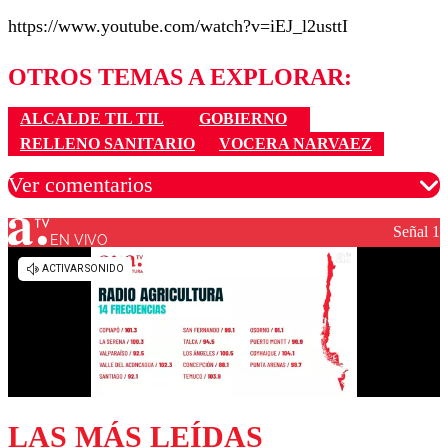
https://www.youtube.com/watch?v=iEJ_l2usttI
OTROS TEMAS A EXPLORAR:
ALCALDE TIL TIL
GOBIERNO
RELLENO SANITARIO
VOCERA NARVAEZ
Ver comentarios
Señal 1
EN VIVO
Los comentarios son moderados para garantizar un
diálogo respetuoso.
Nombre
Correo
LAS MÁS LEÍDAS