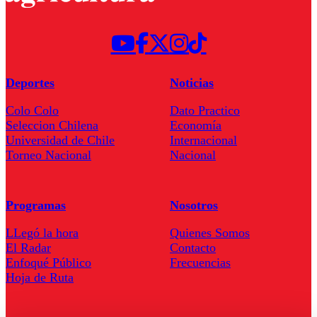
Deportes
Noticias
Colo Colo
Dato Practico
Seleccion Chilena
Economía
Universidad de Chile
Internacional
Torneo Nacional
Nacional
Programas
Nosotros
LLegó la hora
Quienes Somos
El Radar
Contacto
Enfoqué Público
Frecuencias
Hoja de Ruta