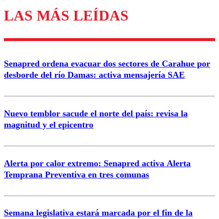
LAS MÁS LEÍDAS
Los comentarios son moderados para garantizar un
diálogo respetuoso.
Nombre
Senapred ordena evacuar dos sectores de Carahue por
Correo
desborde del río Damas: activa mensajería SAE
Nuevo temblor sacude el norte del país: revisa la
magnitud y el epicentro
Enviar comentario
Alerta por calor extremo: Senapred activa Alerta
Temprana Preventiva en tres comunas
Semana legislativa estará marcada por el fin de la