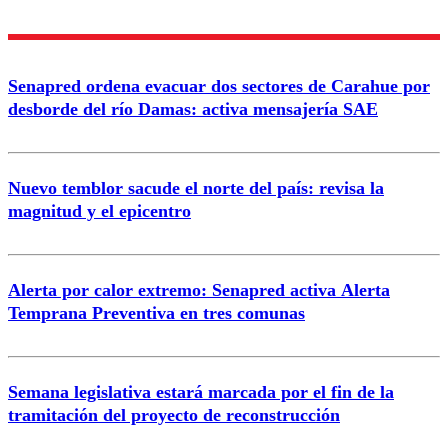
Enviar comentario
Senapred ordena evacuar dos sectores de Carahue por
desborde del río Damas: activa mensajería SAE
Nuevo temblor sacude el norte del país: revisa la
magnitud y el epicentro
Alerta por calor extremo: Senapred activa Alerta
Temprana Preventiva en tres comunas
Semana legislativa estará marcada por el fin de la
tramitación del proyecto de reconstrucción