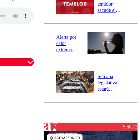
activa
temblor
mensajería
sacude el
SAE
norte del país:
revisa la
magnitud y el
epicentro
Alerta por
calor
extremo:
Senapred
activa Alerta
Temprana
Preventiva en
Semana
tres comunas
legislativa
estará
marcada por
el fin de la
tramitación
del proyecto
de
reconstrucción
Señal 2
omentario