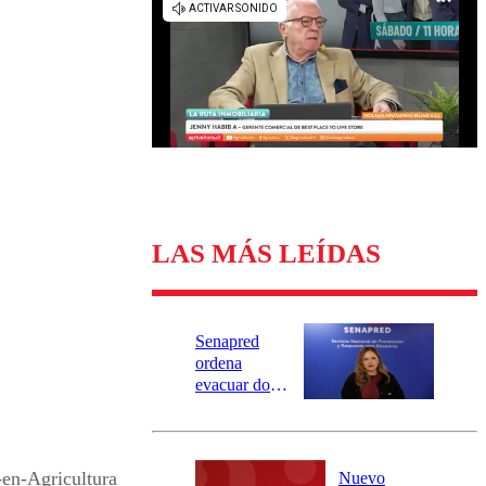
Universidad Católica
Política
Universidad de Chile
Sustentabilidad
LAS MÁS LEÍDAS
Senapred
ordena
evacuar dos
sectores de
Carahue por
desborde del
río Damas:
en-Agricultura
Nuevo