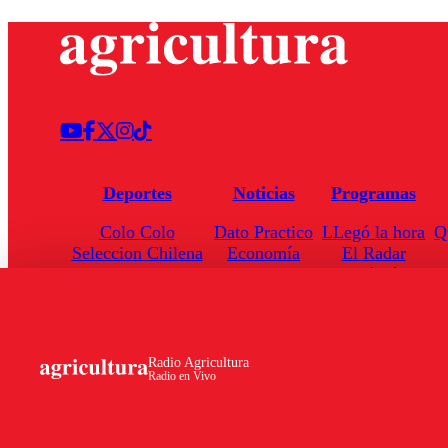
Deportes
Noticias
Programas
Colo Colo
Dato Practico
LLegó la hora
Q
Seleccion Chilena
Economía
El Radar
Universidad de Chile
Internacional
Enfoqué Público
Torneo Nacional
Nacional
Hoja de Ruta
Radio Agricultura
Radio en Vivo