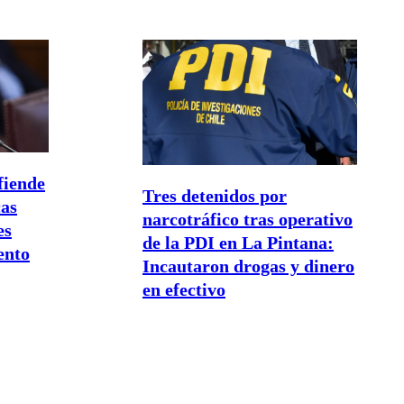
fiende
Tres detenidos por
cas
narcotráfico tras operativo
es
de la PDI en La Pintana:
ento
Incautaron drogas y dinero
en efectivo