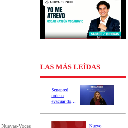
Universidad Católica
Política
Universidad de Chile
Sustentabilidad
LAS MÁS LEÍDAS
Senapred
ordena
evacuar dos
sectores de
Carahue por
desborde del
río Damas:
Nuevas-Voces
Nuevo