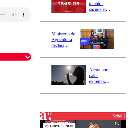
activa
temblor
mensajería
sacude el
SAE
norte del país:
revisa la
magnitud y el
epicentro
Ministerio de
Agricultura
declara
emergencia
agrícola para
la región de
Ñuble
Alerta por
calor
extremo:
Senapred
activa Alerta
Temprana
Preventiva en
tres comunas
Señal 2
omentario