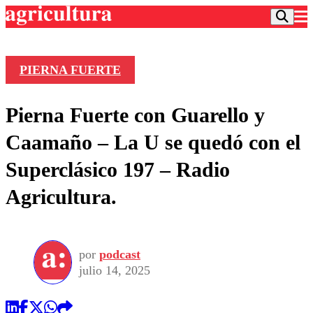
PIERNA FUERTE
Podcast
Pierna Fuerte con Guarello y
Frecuencias
Agricultura TV
Caamaño – La U se quedó con el
Deportes
Superclásico 197 – Radio
Entretención
Colo Colo
Noticias
Agricultura.
Motor
Vida Social
Otros Deportes
Dato Practico
Publicaciones en medios
Seleccion Chilena
Economía
Opinión
Torneo Internacional
Internacional
por
podcast
Programas
Torneo Nacional
Nacional
julio 14, 2025
Comercial
Universidad Católica
Política
Universidad de Chile
Sustentabilidad