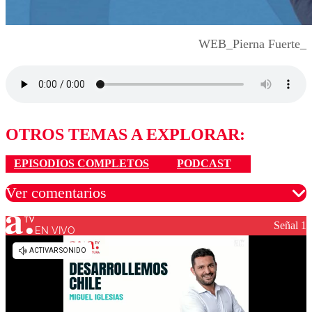
WEB_Pierna Fuerte_
OTROS TEMAS A EXPLORAR:
EPISODIOS COMPLETOS
PODCAST
Ver comentarios
Señal 1
EN VIVO
Los comentarios son moderados para garantizar un
diálogo respetuoso.
Nombre