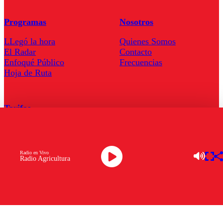
Programas
Nosotros
LLegó la hora
Quienes Somos
El Radar
Contacto
Enfoqué Público
Frecuencias
Hoja de Ruta
Tarifas
Comercial
Tarifas Servel Radio
Radio en Vivo
Radio Agricultura
Radio en Vivo
TV en Vivo
Descarga la APP