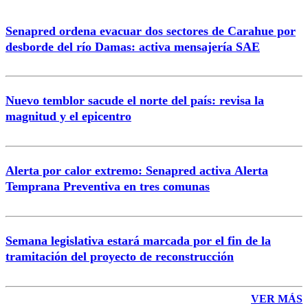
Senapred ordena evacuar dos sectores de Carahue por
Correo
desborde del río Damas: activa mensajería SAE
Nuevo temblor sacude el norte del país: revisa la
magnitud y el epicentro
Enviar comentario
Alerta por calor extremo: Senapred activa Alerta
Temprana Preventiva en tres comunas
Semana legislativa estará marcada por el fin de la
tramitación del proyecto de reconstrucción
VER MÁS