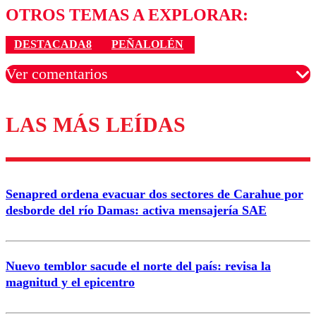
OTROS TEMAS A EXPLORAR:
DESTACADA8
PEÑALOLÉN
Ver comentarios
LAS MÁS LEÍDAS
Los comentarios son moderados para garantizar un
diálogo respetuoso.
Nombre
Senapred ordena evacuar dos sectores de Carahue por
Correo
desborde del río Damas: activa mensajería SAE
Nuevo temblor sacude el norte del país: revisa la
magnitud y el epicentro
Enviar comentario