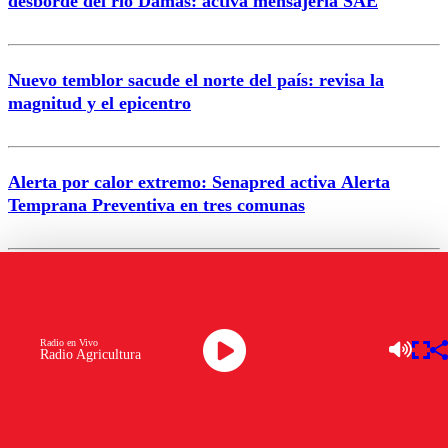
desborde del río Damas: activa mensajería SAE
Nuevo temblor sacude el norte del país: revisa la
magnitud y el epicentro
Enviar comentario
Alerta por calor extremo: Senapred activa Alerta
Temprana Preventiva en tres comunas
Semana legislativa estará marcada por el fin de la
tramitación del proyecto de reconstrucción
Radio en Vivo
Radio Agricultura
VER MÁS