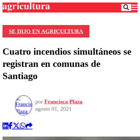
SE DIJO EN AGRICULTURA
Podcast
Cuatro incendios simultáneos se
Frecuencias
Agricultura TV
registran en comunas de
Deportes
Santiago
Entretención
Colo Colo
Noticias
Motor
Vida Social
Otros Deportes
Dato Practico
Publicaciones en medios
por
Francisca Plaza
Seleccion Chilena
Economía
Opinión
agosto 01, 2021
Torneo Internacional
Internacional
Programas
Torneo Nacional
Nacional
Comercial
Universidad Católica
Política
Universidad de Chile
Sustentabilidad