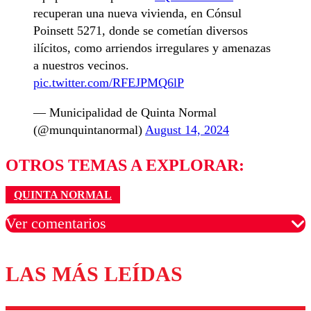
recuperan una nueva vivienda, en Cónsul
Poinsett 5271, donde se cometían diversos
ilícitos, como arriendos irregulares y amenazas
a nuestros vecinos.
pic.twitter.com/RFEJPMQ6lP
— Municipalidad de Quinta Normal
(@munquintanormal)
August 14, 2024
OTROS TEMAS A EXPLORAR:
QUINTA NORMAL
Ver comentarios
LAS MÁS LEÍDAS
Los comentarios son moderados para garantizar un
diálogo respetuoso.
Nombre