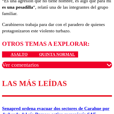
“Es una agresión que no tiene nombre, es algo que para mí
es una pesadilla
“, relató una de las integrantes del grupo
familiar.
Carabineros trabaja para dar con el paradero de quienes
protagonizaron este violento turbazo.
OTROS TEMAS A EXPLORAR:
ASALTO
QUINTA NORMAL
Ver comentarios
LAS MÁS LEÍDAS
Los comentarios son moderados para garantizar un
diálogo respetuoso.
Nombre
Senapred ordena evacuar dos sectores de Carahue por
Correo