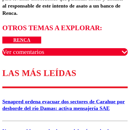
al responsable de este intento de asato a un banco de
Renca.
OTROS TEMAS A EXPLORAR:
RENCA
Ver comentarios
LAS MÁS LEÍDAS
Los comentarios son moderados para garantizar un
diálogo respetuoso.
Nombre
Senapred ordena evacuar dos sectores de Carahue por
Correo
desborde del río Damas: activa mensajería SAE