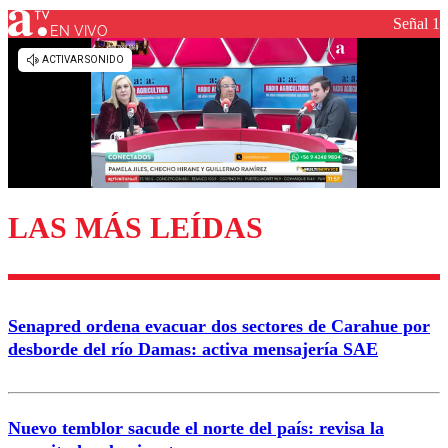
Señal 1
EN VIVO
Los comentarios son moderados para garantizar un
diálogo respetuoso.
Nombre
Correo
LAS MÁS LEÍDAS
Enviar comentario
Senapred ordena evacuar dos sectores de Carahue por
desborde del río Damas: activa mensajería SAE
Nuevo temblor sacude el norte del país: revisa la