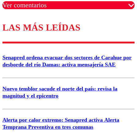
Ver comentarios
LAS MÁS LEÍDAS
Los comentarios son moderados para garantizar un
diálogo respetuoso.
Nombre
Senapred ordena evacuar dos sectores de Carahue por
Correo
desborde del río Damas: activa mensajería SAE
Nuevo temblor sacude el norte del país: revisa la
magnitud y el epicentro
Enviar comentario
Alerta por calor extremo: Senapred activa Alerta
Temprana Preventiva en tres comunas