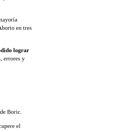
tramitación
del proyecto
de
mayoría
reconstrucción
Aborto en tres
odido lograr
, errores y
de Boric.
cupere el