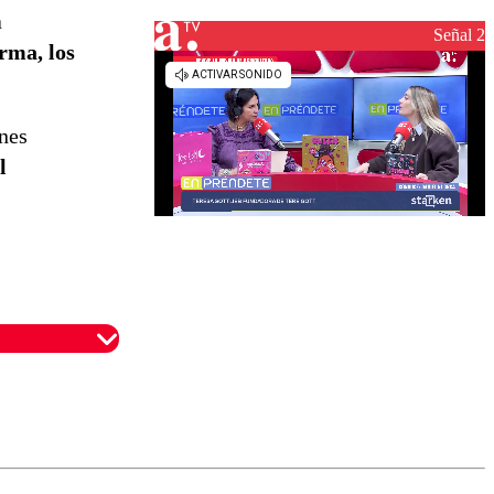
de
a
reconstrucción
Señal 2
rma, los
ones
l