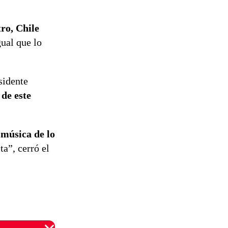
tro, Chile
gual que lo
sidente
 de este
 música de lo
a”, cerró el