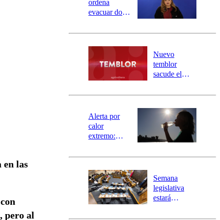
ordena
evacuar dos
sectores de
Carahue por
desborde del
río Damas:
Nuevo
activa
temblor
mensajería
sacude el
SAE
norte del país:
revisa la
magnitud y el
epicentro
Alerta por
calor
extremo:
Senapred
activa Alerta
 en las
Temprana
Preventiva en
Semana
tres comunas
legislativa
estará
 con
marcada por
 pero al
el fin de la