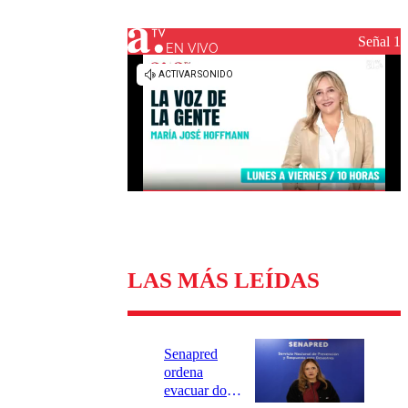
Universidad Católica
Política
Universidad de Chile
Sustentabilidad
Señal 1
EN VIVO
LAS MÁS LEÍDAS
Senapred
ordena
evacuar dos