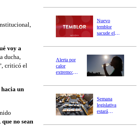
sectores de
Carahue por
desborde del
río Damas:
Nuevo
nstitucional,
activa
temblor
mensajería
sacude el
SAE
norte del país:
revisa la
ué voy a
magnitud y el
la ducha,
epicentro
Alerta por
 criticó el
calor
extremo:
Senapred
activa Alerta
 hacia un
Temprana
Preventiva en
Semana
tres comunas
legislativa
estará
enido
marcada por
, que no sean
el fin de la
tramitación
del proyecto