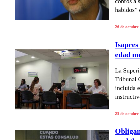
cobros a s
habidos” 
26 de octubre
Isapres
edad me
La Superi
Tribunal 
incluida 
instructi
25 de octubre
Obligan