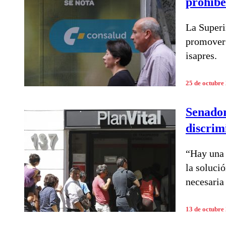
prohíbe
La Superi
promover 
isapres.
25 de octubre
Senador
discrim
“Hay una 
la solució
necesaria
13 de octubre