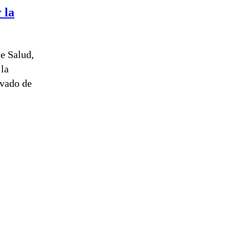
 la
e Salud,
 la
ivado de