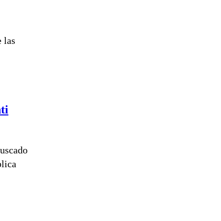
 las
ti
buscado
blica