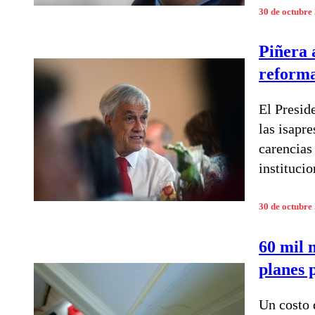
30 de octubre
Piñera 
reforma
El Presid
las isapr
carencias
instituci
30 de octubre
60 mil m
planes 
Un costo 