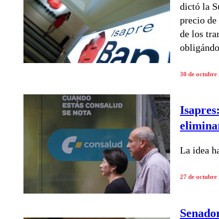
dictó la S
precio de 
de los tr
obligándo
30 de octubre
Isapres
elimina
La idea h
27 de octubre
Senador