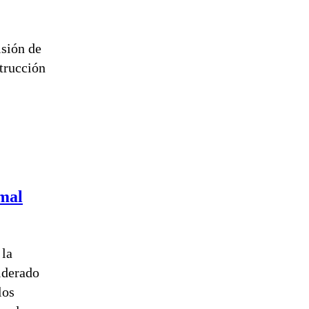
isión de
trucción
 mal
 la
iderado
los