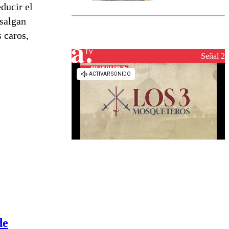
marcada por
ducir el
el fin de la
 salgan
tramitación
 caros,
del proyecto
de
reconstrucción
Señal 2
de