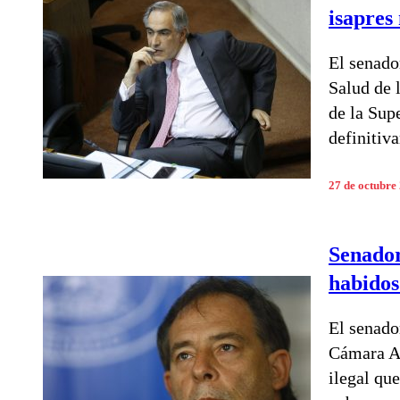
isapres
El senado
Salud de 
de la Sup
definitiva
27 de octubre
Senador
habidos"
El senado
Cámara Al
ilegal que