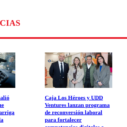
CIAS
alió
Caja Los Héroes y UDD
ue
Ventures lanzan programa
arriga
de reconversión laboral
da
para fortalecer
competencias digitales e