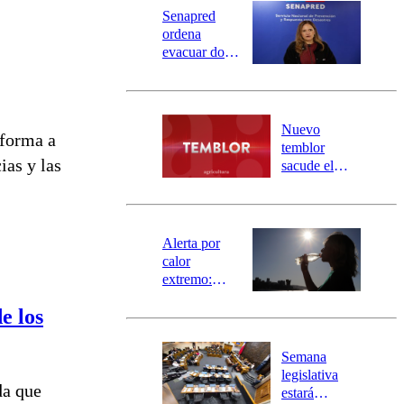
Universidad Católica
Política
Senapred
Universidad de Chile
Sustentabilidad
ordena
evacuar dos
sectores de
Carahue por
desborde del
río Damas:
Nuevo
eforma a
activa
temblor
mensajería
ias y las
sacude el
SAE
norte del país:
revisa la
magnitud y el
epicentro
Alerta por
calor
extremo:
Senapred
e los
activa Alerta
Temprana
Preventiva en
Semana
tres comunas
legislativa
da que
estará