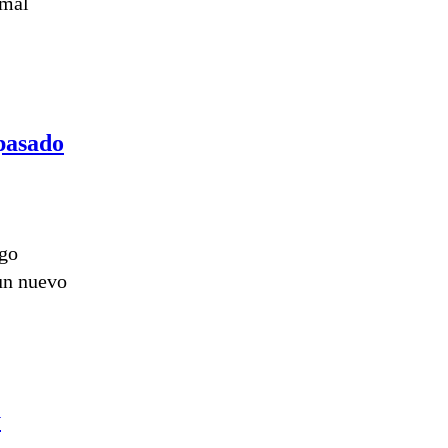
 mal
 pasado
sgo
 un nuevo
y