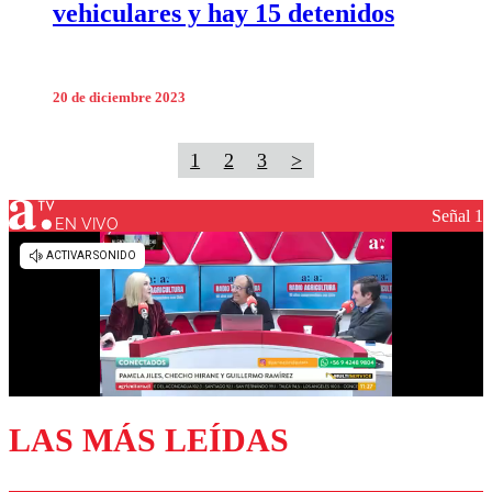
vehiculares y hay 15 detenidos
20 de diciembre 2023
1
2
3
>
Señal 1
EN VIVO
LAS MÁS LEÍDAS