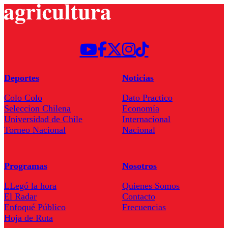
Deportes
Noticias
Colo Colo
Dato Practico
Seleccion Chilena
Economía
Universidad de Chile
Internacional
Torneo Nacional
Nacional
Programas
Nosotros
LLegó la hora
Quienes Somos
El Radar
Contacto
Enfoqué Público
Frecuencias
Hoja de Ruta