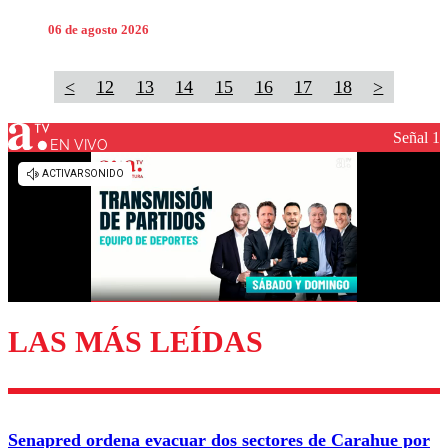
06 de agosto 2026
<
12
13
14
15
16
17
18
>
Señal 1
EN VIVO
LAS MÁS LEÍDAS
Senapred ordena evacuar dos sectores de Carahue por