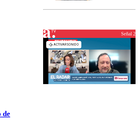
marcada por
el fin de la
tramitación
del proyecto
de
reconstrucción
Señal 2
o de