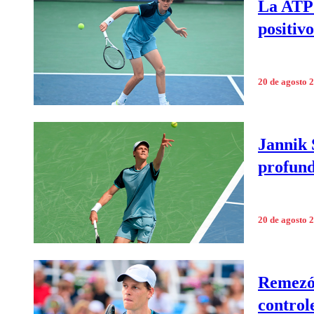
La ATP 
positiv
20 de agosto 
Jannik 
profun
20 de agosto 
Remezón
control