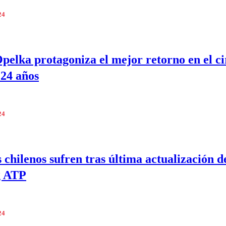
24
Opelka protagoniza el mejor retorno en el ci
24 años
24
s chilenos sufren tras última actualización d
g ATP
24