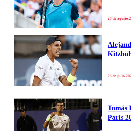
20 de agosto 
Alejand
Kitzbüh
23 de julio 20
Tomás B
París 2