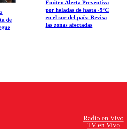
Emiten Alerta Preventiva
por heladas de hasta -9°C
a
en el sur del país: Revisa
ta de
las zonas afectadas
egue
Radio en Vivo
TV en Vivo