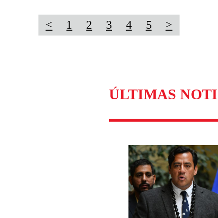
<
1
2
3
4
5
>
ÚLTIMAS NOTI