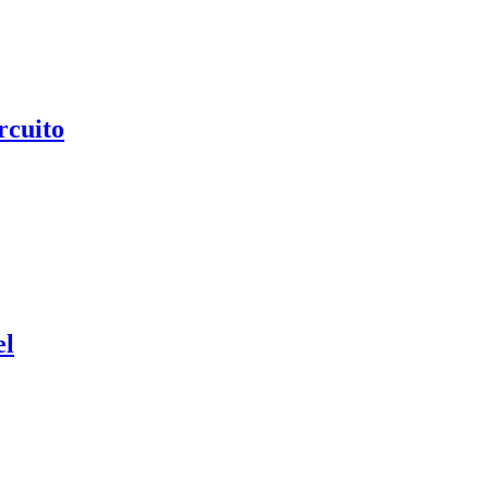
rcuito
el