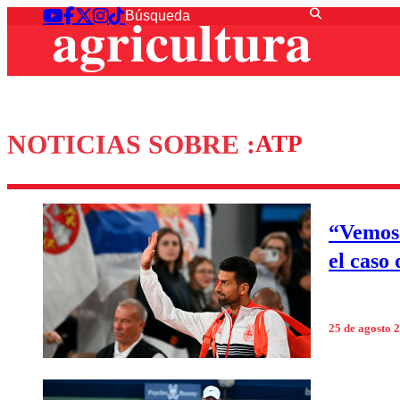
NOTICIAS SOBRE :
ATP
“Vemos 
el caso
25 de agosto 