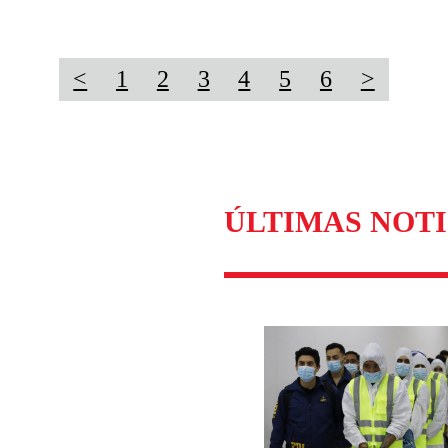
<
1
2
3
4
5
6
>
ÚLTIMAS NOTI