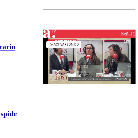
marcada por
el fin de la
tramitación
del proyecto
de
reconstrucción
Señal 2
rario
espide