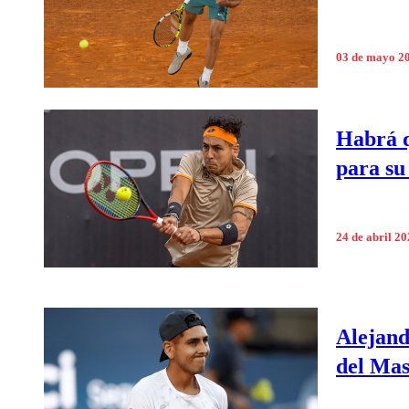
03 de mayo 2
Habrá q
para su
24 de abril 2
Alejand
del Mas