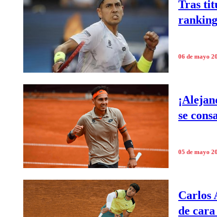
Tras ti
ranking
06 de mayo 2
¡Alejan
se cons
05 de mayo 2
Carlos 
de cara