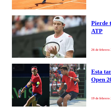
Pierde 
ATP
26 de febrero
Esta ta
Open 2
19 de febrero