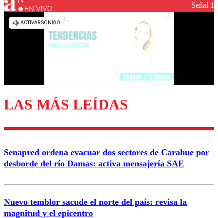
Señal 1
EN VIVO
LAS MÁS LEÍDAS
Senapred ordena evacuar dos sectores de Carahue por
desborde del río Damas: activa mensajería SAE
Nuevo temblor sacude el norte del país: revisa la
magnitud y el epicentro