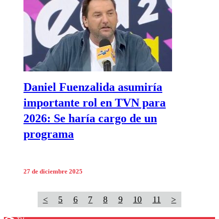
Daniel Fuenzalida asumiría
importante rol en TVN para
2026: Se haría cargo de un
programa
27 de diciembre 2025
<
5
6
7
8
9
10
11
>