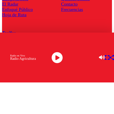
El Radar
Contacto
Enfoqué Público
Frecuencias
Hoja de Ruta
Tarifas
Comercial
Tarifas Servel Radio
Radio en Vivo
Radio Agricultura
Radio en Vivo
TV en Vivo
Descarga la APP