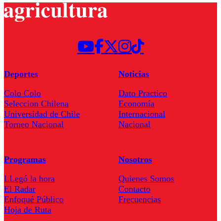
Deportes
Noticias
Colo Colo
Dato Practico
Seleccion Chilena
Economía
Universidad de Chile
Internacional
Torneo Nacional
Nacional
Programas
Nosotros
LLegó la hora
Quienes Somos
El Radar
Contacto
Enfoqué Público
Frecuencias
Hoja de Ruta