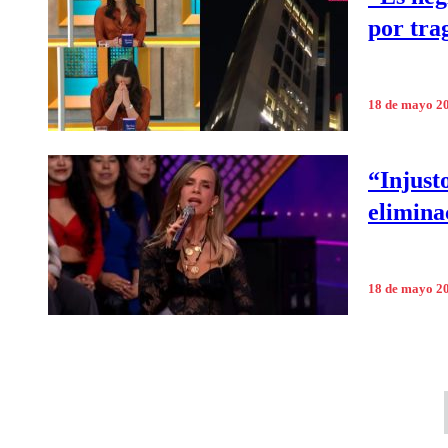
por tra
18 de mayo 2
“Injusto
elimina
18 de mayo 2