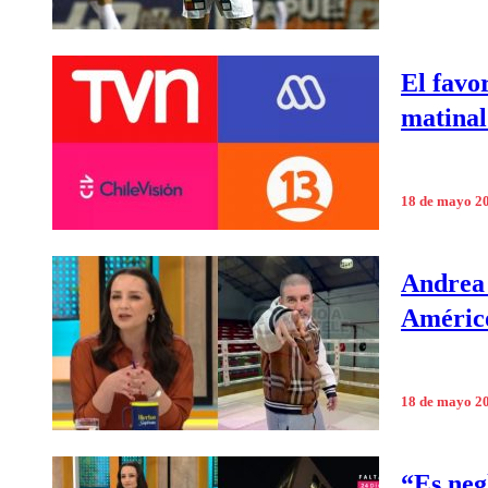
El favo
matinal
18 de mayo 2
Andrea 
Américo
18 de mayo 2
“Es neg