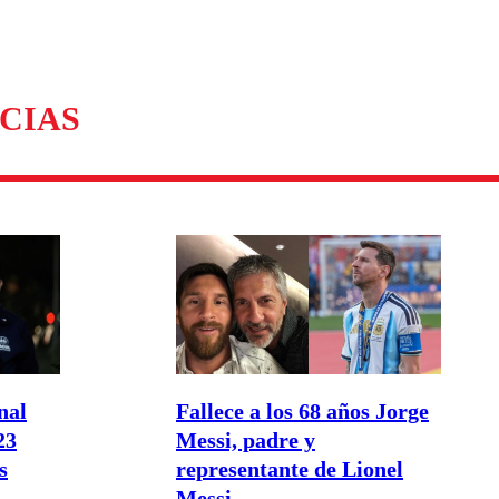
CIAS
nal
Fallece a los 68 años Jorge
23
Messi, padre y
s
representante de Lionel
Messi