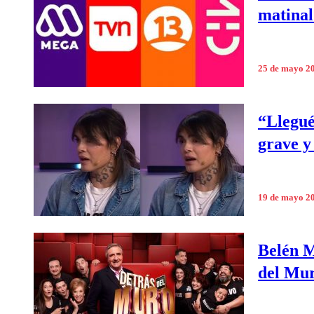
matinal
25 de mayo 2
“Llegué
grave y
19 de mayo 2
Belén M
del Mur