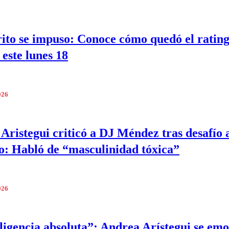
rito se impuso: Conoce cómo quedó el ratin
 este lunes 18
026
Aristegui criticó a DJ Méndez tras desafío 
: Habló de “masculinidad tóxica”
026
ligencia absoluta”: Andrea Arístegui se em