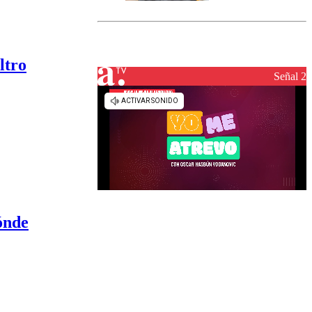
marcada por
el fin de la
tramitación
del proyecto
de
ltro
reconstrucción
Señal 2
ónde