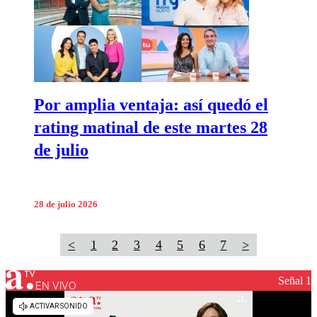
Por amplia ventaja: así quedó el
rating matinal de este martes 28
de julio
28 de julio 2026
<
1
2
3
4
5
6
7
>
Señal 1
EN VIVO