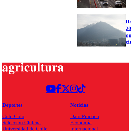
Re
20
qu
ci
Deportes
Noticias
Colo Colo
Dato Practico
Seleccion Chilena
Economía
Universidad de Chile
Internacional