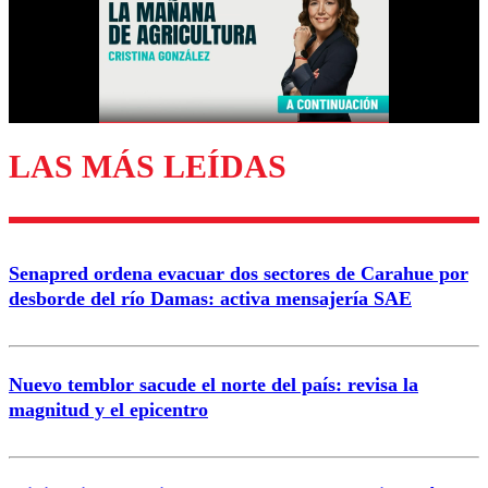
LAS MÁS LEÍDAS
Senapred ordena evacuar dos sectores de Carahue por
desborde del río Damas: activa mensajería SAE
Nuevo temblor sacude el norte del país: revisa la
magnitud y el epicentro