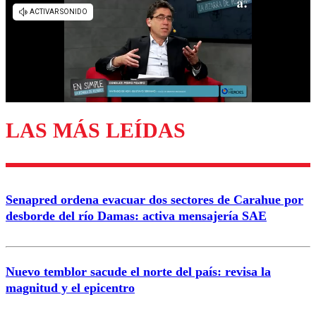
LAS MÁS LEÍDAS
Senapred ordena evacuar dos sectores de Carahue por
desborde del río Damas: activa mensajería SAE
Nuevo temblor sacude el norte del país: revisa la
magnitud y el epicentro