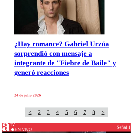
¿Hay romance? Gabriel Urzúa
sorprendió con mensaje a
integrante de "Fiebre de Baile" y
generó reacciones
24 de julio 2026
<
2
3
4
5
6
7
8
>
Señal 1
EN VIVO