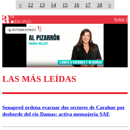
<
12
13
14
15
16
17
18
>
Señal 1
EN VIVO
LAS MÁS LEÍDAS
Senapred ordena evacuar dos sectores de Carahue por
desborde del río Damas: activa mensajería SAE