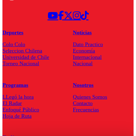
Deportes
Noticias
Colo Colo
Dato Practico
Seleccion Chilena
Economía
Universidad de Chile
Internacional
Torneo Nacional
Nacional
Programas
Nosotros
LLegó la hora
Quienes Somos
El Radar
Contacto
Enfoqué Público
Frecuencias
Hoja de Ruta