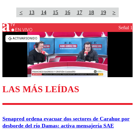
<
13
14
15
16
17
18
19
>
Señal 1
EN VIVO
LAS MÁS LEÍDAS
Senapred ordena evacuar dos sectores de Carahue por
desborde del río Damas: activa mensajería SAE