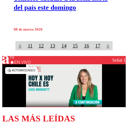
del país este domingo
08 de marzo 2026
<
11
12
13
14
15
16
17
>
Señal 1
EN VIVO
LAS MÁS LEÍDAS