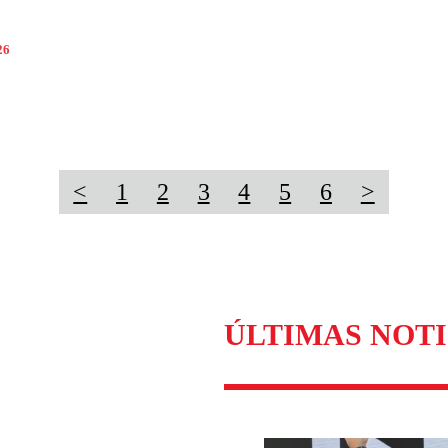
26
<
1
2
3
4
5
6
>
ÚLTIMAS NOTI