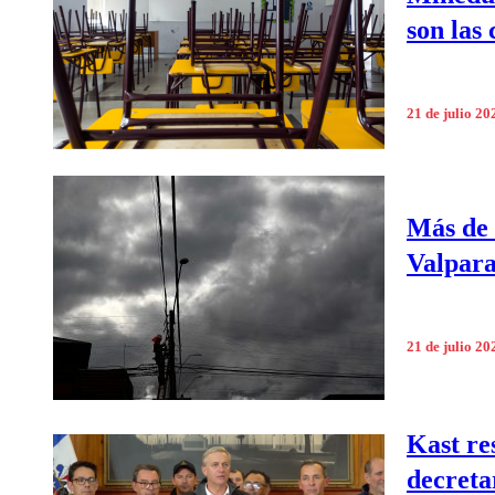
son las
21 de julio 20
Más de 
Valpara
21 de julio 20
Kast re
decreta