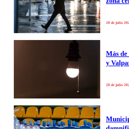
zona ce
20 de julio 20
Más de 
y Valpa
20 de julio 20
Municip
damnifi