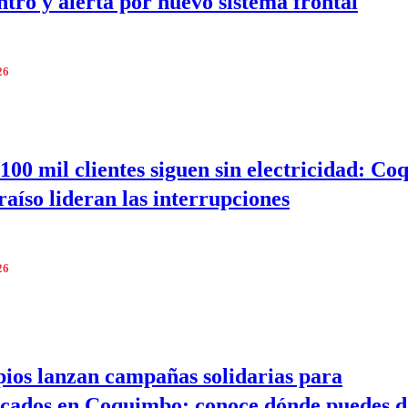
ntro y alerta por nuevo sistema frontal
26
100 mil clientes siguen sin electricidad: C
raíso lideran las interrupciones
26
ios lanzan campañas solidarias para
cados en Coquimbo: conoce dónde puedes 