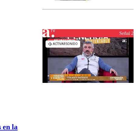
marcada por
el fin de la
tramitación
del proyecto
de
reconstrucción
Señal 2
 en la