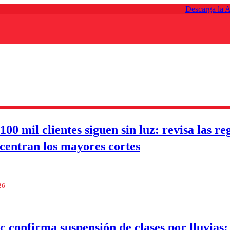
Descarga la 
00 mil clientes siguen sin luz: revisa las re
centran los mayores cortes
26
 confirma suspensión de clases por lluvias: 