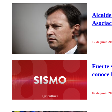
Alcalde
Asociac
12 de junio 2
Fuerte 
conoce l
09 de junio 2