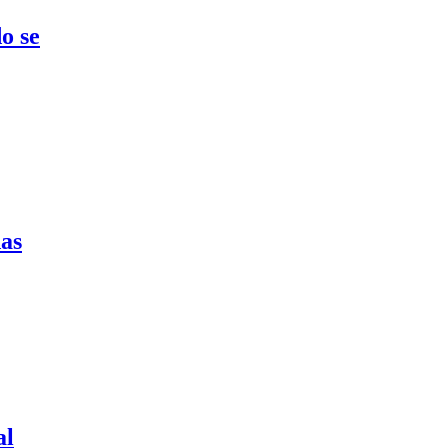
o se
das
al