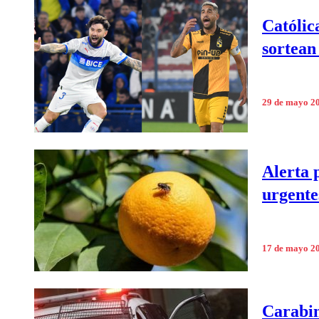
Católic
sortean
29 de mayo 2
Alerta 
urgente
17 de mayo 2
Carabin