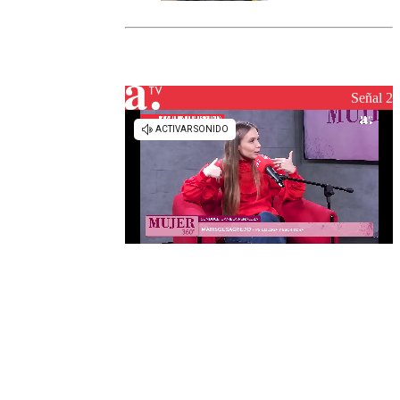
marcada por
el fin de la
tramitación
del proyecto
de
reconstrucción
Señal 2