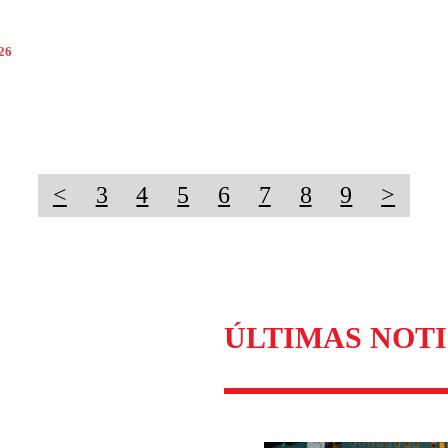
026
<
3
4
5
6
7
8
9
>
ÚLTIMAS NOTI