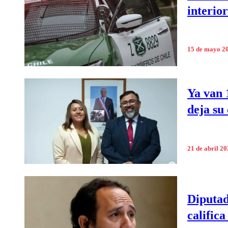
interio
15 de mayo 2
Ya van 
deja su
21 de abril 2
Diputad
califica