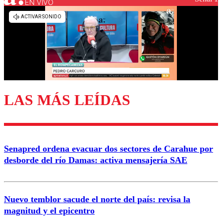
EN VIVO
LAS MÁS LEÍDAS
Senapred ordena evacuar dos sectores de Carahue por
desborde del río Damas: activa mensajería SAE
Nuevo temblor sacude el norte del país: revisa la
magnitud y el epicentro