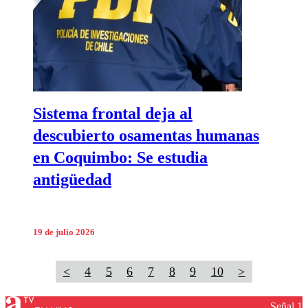
Sistema frontal deja al
descubierto osamentas humanas
en Coquimbo: Se estudia
antigüedad
19 de julio 2026
<
4
5
6
7
8
9
10
>
Señal 1