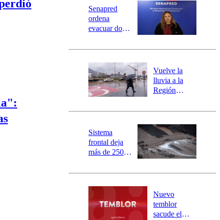
Universidad Católica
Política
perdió
Senapred
Universidad de Chile
Sustentabilidad
ordena
evacuar dos
sectores de
Carahue por
desborde del
río Damas:
Vuelve la
activa
lluvia a la
mensajería
Región
SAE
Metropolitana:
ia":
este es el
as
pronóstico de
la DMC para
Sistema
este viernes
frontal deja
más de 250
damnificados
y 317
personas
aisladas entre
Nuevo
Valparaíso y
temblor
Los Ríos
sacude el