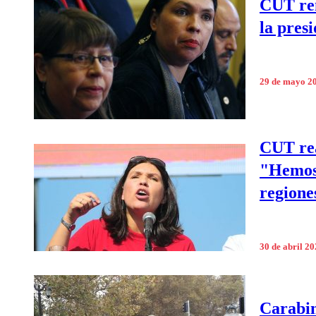
CUT ren
la presi
29 de mayo 2
CUT rea
"Hemos 
regione
30 de abril 2
Carabin