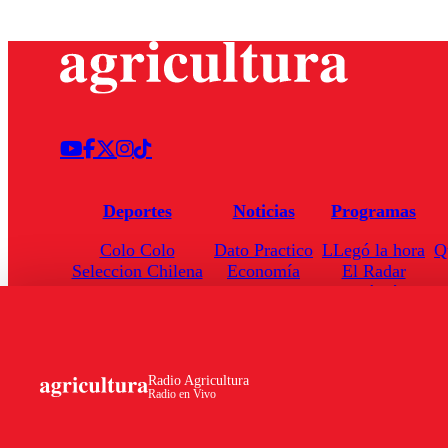
Deportes
Noticias
Programas
Colo Colo
Dato Practico
LLegó la hora
Q
Seleccion Chilena
Economía
El Radar
Universidad de Chile
Internacional
Enfoqué Público
Torneo Nacional
Nacional
Hoja de Ruta
Radio Agricultura
Radio en Vivo