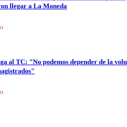
ron llegar a La Moneda
021
ga al TC: "No podemos depender de la vol
magistrados"
021