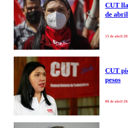
CUT lla
de abril
15 de abril 2
CUT pid
pesos
08 de abril 2