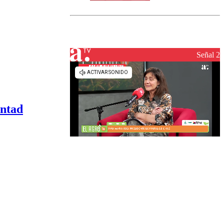
norte del país:
revisa la
magnitud y el
epicentro
Señal 2
untad