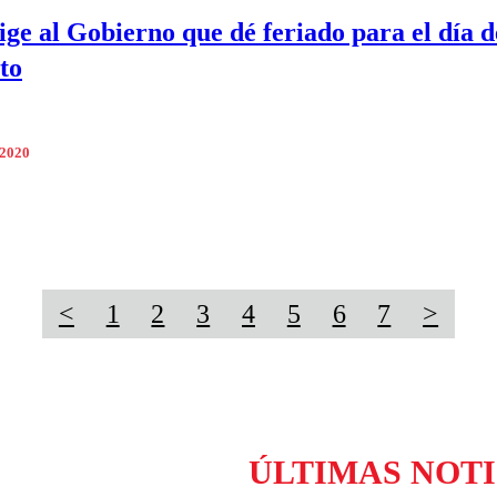
ge al Gobierno que dé feriado para el día d
to
 2020
<
1
2
3
4
5
6
7
>
ÚLTIMAS NOTI