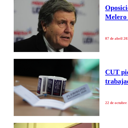
Oposici
Melero 
07 de abril 2
CUT pid
trabaja
22 de octubre