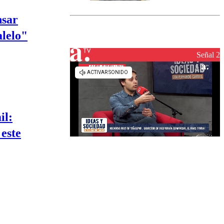
marcada por
el fin de la
nsar
tramitación
alelo"
del proyecto
de
reconstrucción
Señal 2
il:
este