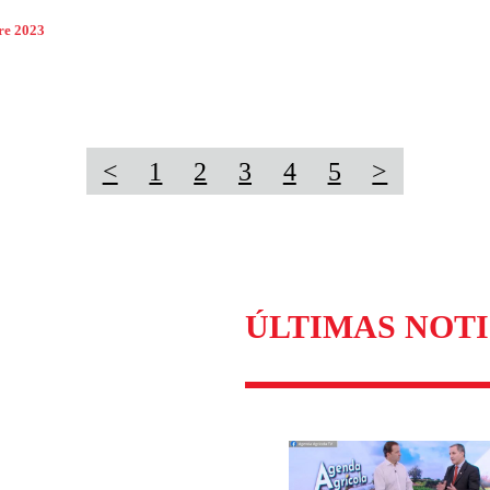
re 2023
<
1
2
3
4
5
>
ÚLTIMAS NOTI