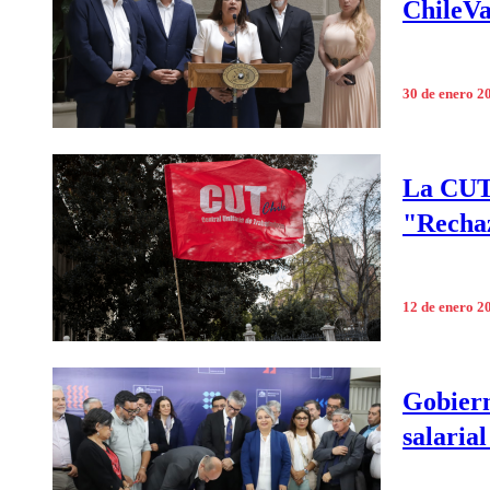
ChileVa
30 de enero 2
La CUT 
"Rechaz
12 de enero 2
Gobiern
salarial