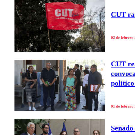
CUT rat
02 de febrero
CUT rea
convocar
político
01 de febrero
Senado 