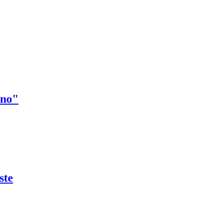
rno"
ste