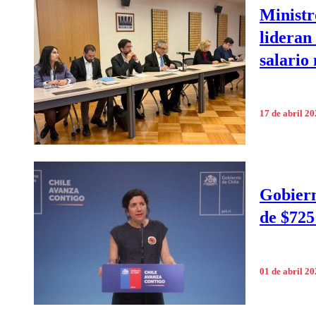
Ministr
lideran
salario
17 de abril 2
Gobiern
de $725
01 de abril 2