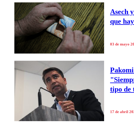
Asech y
que hay
03 de mayo 2
Pakomio
"Siempr
tipo de
17 de abril 2