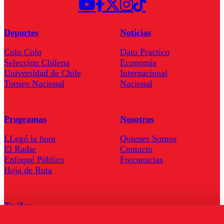
Deportes
Noticias
Colo Colo
Dato Practico
Seleccion Chilena
Economía
Universidad de Chile
Internacional
Torneo Nacional
Nacional
Programas
Nosotros
LLegó la hora
Quienes Somos
El Radar
Contacto
Enfoqué Público
Frecuencias
Hoja de Ruta
Tarifas