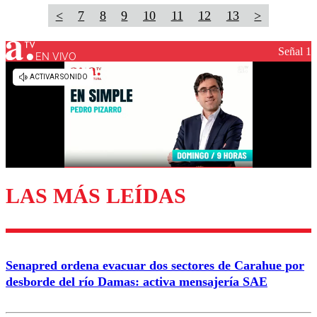
<
7
8
9
10
11
12
13
>
Señal 1
EN VIVO
LAS MÁS LEÍDAS
Senapred ordena evacuar dos sectores de Carahue por
desborde del río Damas: activa mensajería SAE