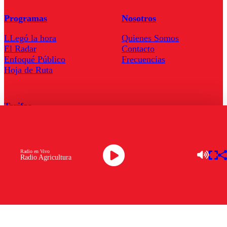
Programas
Nosotros
LLegó la hora
Quienes Somos
El Radar
Contacto
Enfoqué Público
Frecuencias
Hoja de Ruta
Tarifas
Comercial
Tarifas Servel Radio
Radio en Vivo
Radio Agricultura
Radio en Vivo
TV en Vivo
Descarga la APP