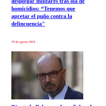
desplegar militares tras ola de
homicidios: “Tenemos que
apretar el puño contra la
delincuencia"
19 de agosto 2024