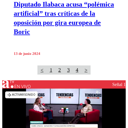
Diputado Ilabaca acusa “polémica
artificial” tras críticas de la
oposición por gira europea de
Boric
13 de junio 2024
<
1
2
3
4
>
Señal 1
EN VIVO