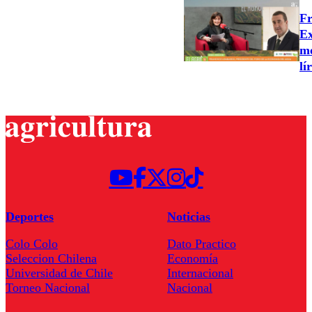
Fr
Ex
mo
lí
Deportes
Noticias
Colo Colo
Dato Practico
Seleccion Chilena
Economía
Universidad de Chile
Internacional
Torneo Nacional
Nacional