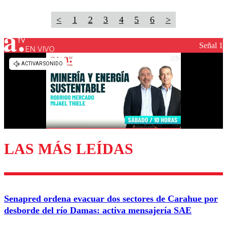
<
1
2
3
4
5
6
>
Señal 1
EN VIVO
LAS MÁS LEÍDAS
Senapred ordena evacuar dos sectores de Carahue por
desborde del río Damas: activa mensajería SAE