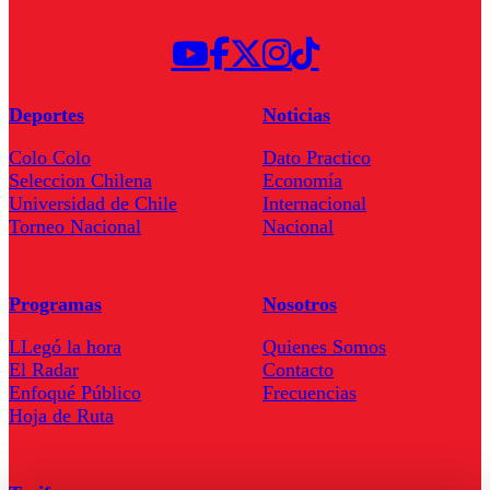
Deportes
Noticias
Colo Colo
Dato Practico
Seleccion Chilena
Economía
Universidad de Chile
Internacional
Torneo Nacional
Nacional
Programas
Nosotros
LLegó la hora
Quienes Somos
El Radar
Contacto
Enfoqué Público
Frecuencias
Hoja de Ruta