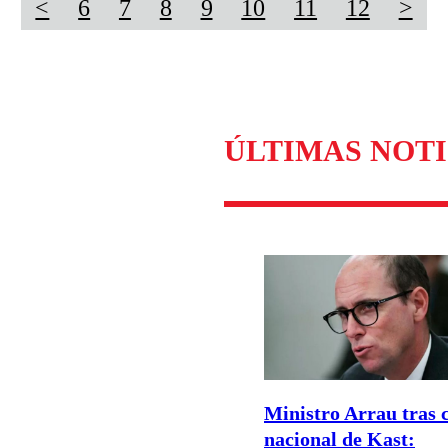
<
6
7
8
9
10
11
12
>
ÚLTIMAS NOTI
Ministro Arrau tras 
nacional de Kast: