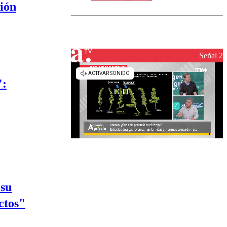
norte del país:
ción
revisa la
magnitud y el
epicentro
Señal 2
':
 su
ctos"