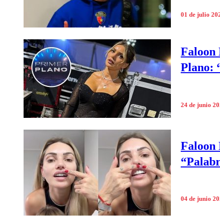
01 de julio 20
Faloon 
Plano: 
24 de junio 2
Faloon 
“Palabr
04 de junio 2