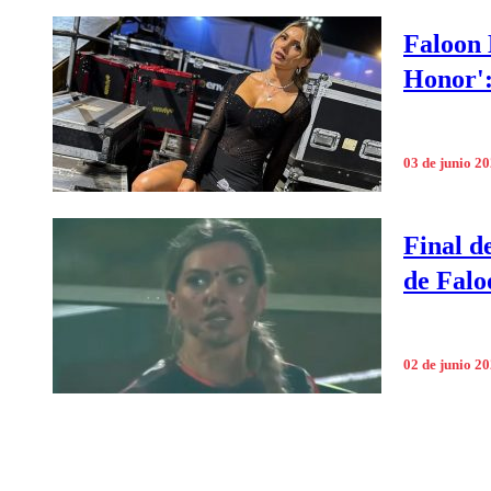
Faloon 
Honor':
03 de junio 2
Final d
de Falo
02 de junio 2