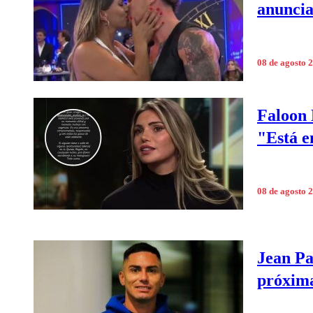
anuncia
08 de agosto 
Faloon 
"Está e
08 de agosto 
Jean Pa
próxima