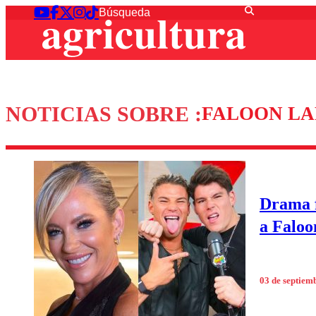
NOTICIAS SOBRE :
FALOON L
Drama f
a Faloo
03 de septiem