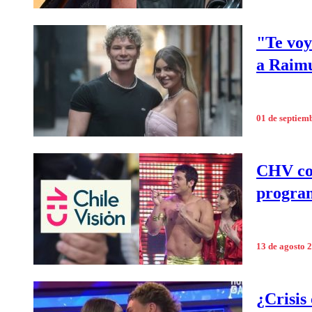
"Te voy
a Raimu
01 de septiem
CHV con
program
13 de agosto 
¿Crisis