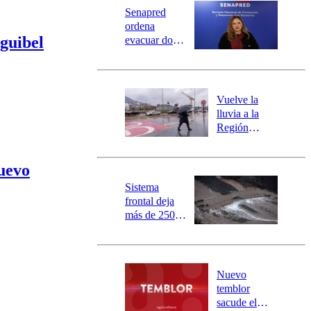
Universidad Católica
Política
Senapred
Universidad de Chile
Sustentabilidad
ordena
guibel
evacuar dos
sectores de
Carahue por
desborde del
río Damas:
Vuelve la
activa
lluvia a la
mensajería
Región
SAE
Metropolitana:
este es el
uevo
pronóstico de
la DMC para
Sistema
este viernes
frontal deja
más de 250
damnificados
y 317
personas
aisladas entre
Nuevo
Valparaíso y
temblor
Los Ríos
sacude el