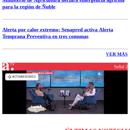
Ministerio de Agricultura declara emergencia agrícola
para la región de Ñuble
Alerta por calor extremo: Senapred activa Alerta
Temprana Preventiva en tres comunas
VER MÁS
Señal 2