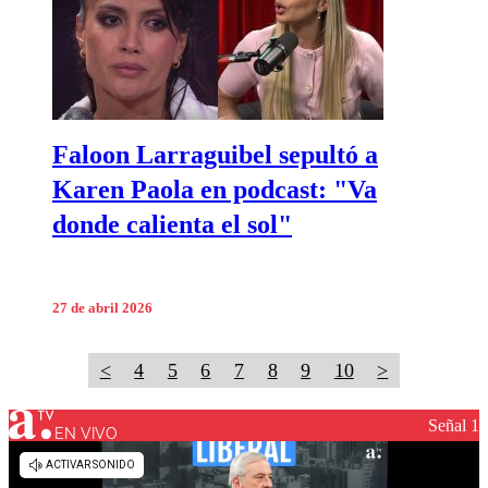
Faloon Larraguibel sepultó a
Karen Paola en podcast: "Va
donde calienta el sol"
27 de abril 2026
<
4
5
6
7
8
9
10
>
Señal 1
EN VIVO