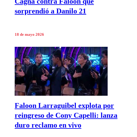
Cagna contra Faloon que
sorprendió a Danilo 21
18 de mayo 2026
Faloon Larraguibel explota por
reingreso de Cony Capelli: lanza
duro reclamo en vivo