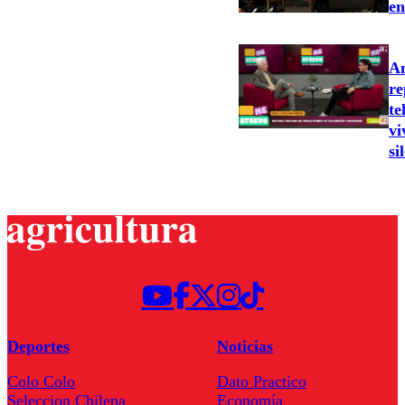
en
An
re
te
vi
si
Deportes
Noticias
Colo Colo
Dato Practico
Seleccion Chilena
Economía