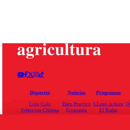
Deportes
Noticias
Programas
Colo Colo
Dato Practico
LLegó la hora
Q
Seleccion Chilena
Economía
El Radar
Universidad de Chile
Internacional
Enfoqué Público
Torneo Nacional
Nacional
Hoja de Ruta