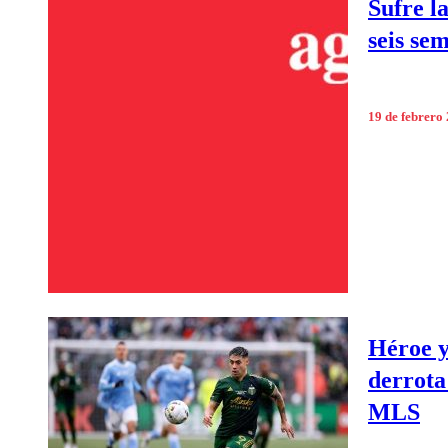
Sufre l
seis se
19 de febrero
Héroe y
derrota
MLS