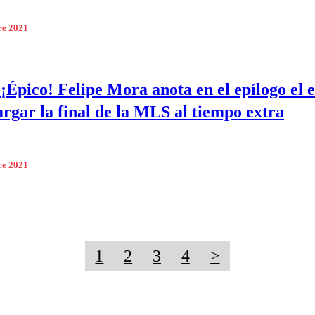
re 2021
 ¡Épico! Felipe Mora anota en el epílogo el
argar la final de la MLS al tiempo extra
re 2021
1
2
3
4
>