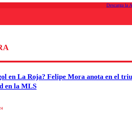
Descarga la 
RA
gol en La Roja? Felipe Mora anota en el tri
d en la MLS
24