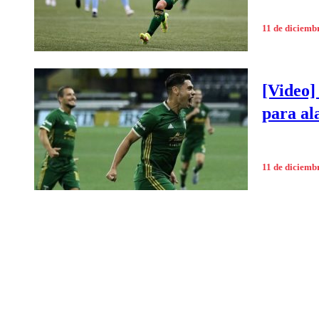
11 de diciemb
[Video]
para al
11 de diciemb