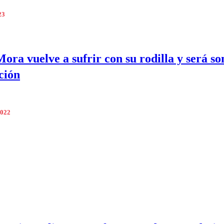
23
Mora vuelve a sufrir con su rodilla y será s
ción
2022