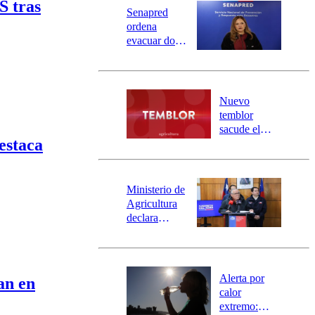
Universidad Católica
Política
S tras
Senapred
Universidad de Chile
Sustentabilidad
ordena
evacuar dos
sectores de
Carahue por
desborde del
río Damas:
Nuevo
activa
temblor
mensajería
sacude el
SAE
estaca
norte del país:
revisa la
magnitud y el
epicentro
Ministerio de
Agricultura
declara
emergencia
agrícola para
la región de
Ñuble
Alerta por
an en
calor
extremo: