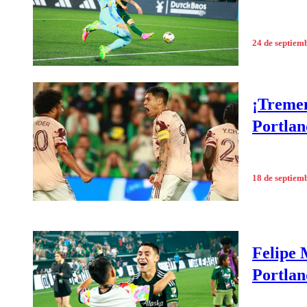
24 de septiem
¡Tremen
Portlan
18 de septiem
Felipe 
Portla