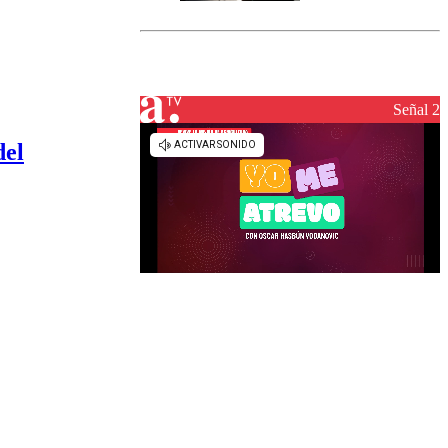
Senapred
activa Alerta
Temprana
Preventiva en
tres comunas
Señal 2
del