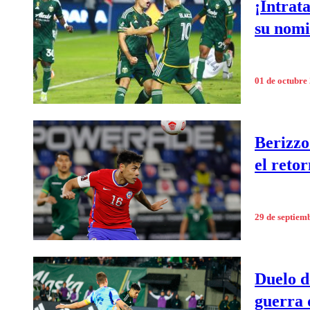
¡Intrat
su nomi
01 de octubre
Berizzo
el reto
29 de septiem
Duelo d
guerra 