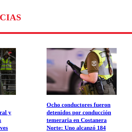
CIAS
Ocho conductores fueron
ral y
detenidos por conducción
s
temeraria en Costanera
eves
Norte: Uno alcanzó 184