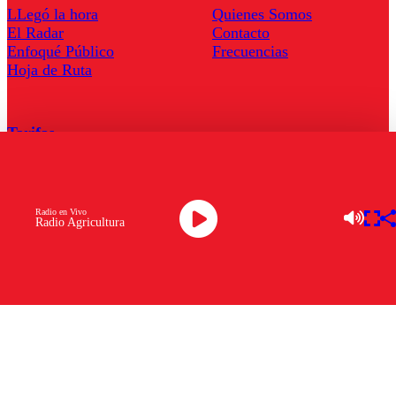
LLegó la hora
Quienes Somos
El Radar
Contacto
Enfoqué Público
Frecuencias
Hoja de Ruta
Tarifas
Comercial
Tarifas Servel Radio
Radio en Vivo
Radio Agricultura
Radio en Vivo
TV en Vivo
Descarga la APP