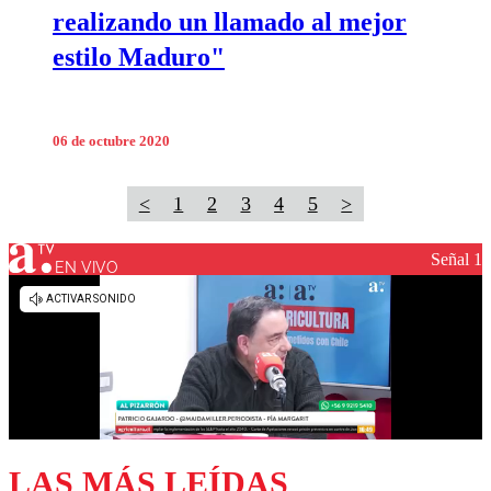
realizando un llamado al mejor
estilo Maduro"
06 de octubre 2020
<
1
2
3
4
5
>
Señal 1
EN VIVO
LAS MÁS LEÍDAS