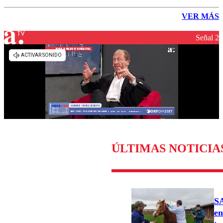
VER MÁS
Señal 2
ÚLTIMAS NOTICIA
SA
en