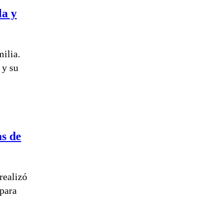
la y
ilia.
 y su
as de
realizó
para