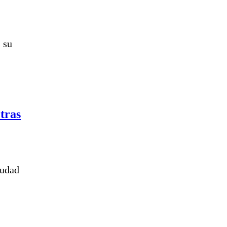
 su
tras
iudad