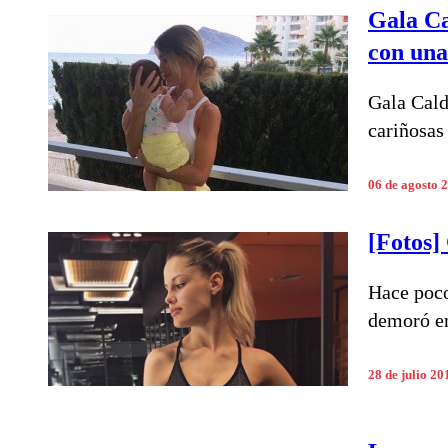
Gala Ca
con una
Gala Cald
cariñosas
06 de agosto 
[Fotos]
Hace poco
demoró en
28 de julio 20