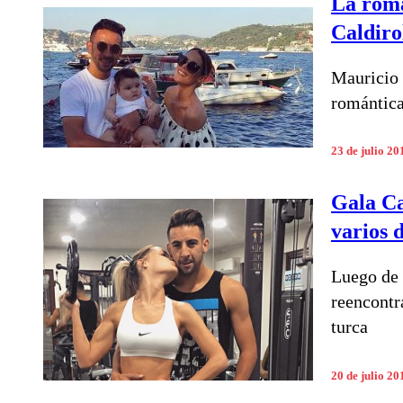
La romá
Caldiro
Mauricio 
romántica
23 de julio 20
Gala Ca
varios d
Luego de 
reencontr
turca
20 de julio 20