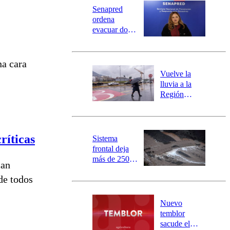
Universidad Católica
Política
Senapred
Universidad de Chile
Sustentabilidad
ordena
evacuar dos
sectores de
Carahue por
desborde del
na cara
río Damas:
Vuelve la
activa
lluvia a la
mensajería
Región
SAE
Metropolitana:
este es el
pronóstico de
la DMC para
ríticas
Sistema
este viernes
frontal deja
más de 250
can
damnificados
de todos
y 317
personas
aisladas entre
Nuevo
Valparaíso y
temblor
Los Ríos
sacude el