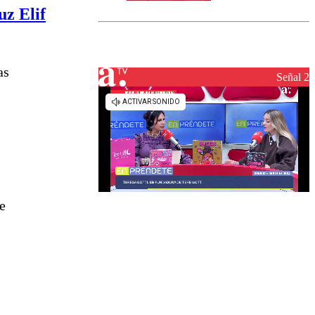
norte del país:
uz Elif
revisa la
magnitud y el
epicentro
as
Señal 2
e