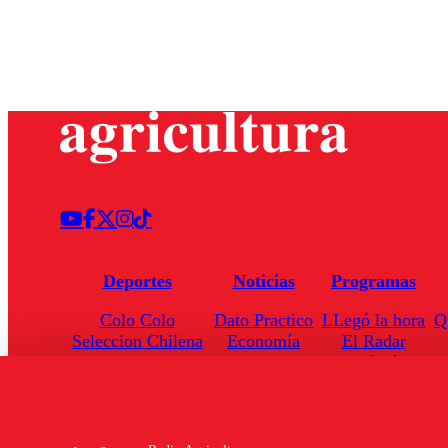
Deportes
Noticias
Programas
Colo Colo
Dato Practico
LLegó la hora
Q
Seleccion Chilena
Economía
El Radar
Universidad de Chile
Internacional
Enfoqué Público
Torneo Nacional
Nacional
Hoja de Ruta