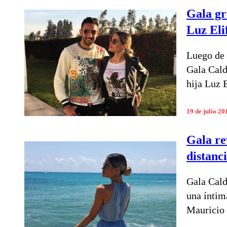
Gala gr
Luz Eli
Luego de 
Gala Caldi
hija Luz E
19 de julio 20
Gala re
distanc
Gala Cald
una íntim
Mauricio 