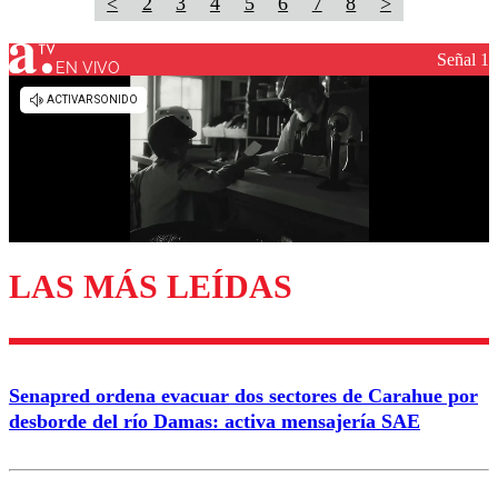
<
2
3
4
5
6
7
8
>
Señal 1
EN VIVO
LAS MÁS LEÍDAS
Senapred ordena evacuar dos sectores de Carahue por
desborde del río Damas: activa mensajería SAE