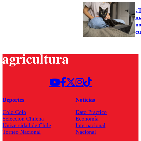
¿T
ma
no
cu
Deportes
Noticias
Colo Colo
Dato Practico
Seleccion Chilena
Economía
Universidad de Chile
Internacional
Torneo Nacional
Nacional