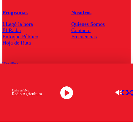
Programas
Nosotros
LLegó la hora
Quienes Somos
El Radar
Contacto
Enfoqué Público
Frecuencias
Hoja de Ruta
Tarifas
Comercial
Tarifas Servel Radio
Radio en Vivo
Radio Agricultura
Radio en Vivo
TV en Vivo
Descarga la APP