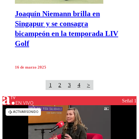
Joaquín Niemann brilla en
Singapur y se consagra
bicampeón en la temporada LIV
Golf
16 de marzo 2025
1
2
3
4
>
Señal 1
EN VIVO