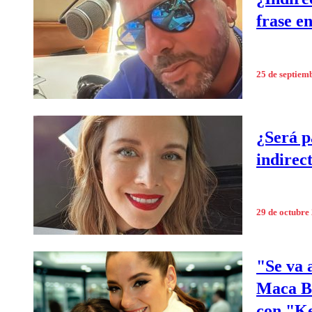
frase e
25 de septiem
¿Será p
indirect
29 de octubre
"Se va 
Maca Ba
con "K