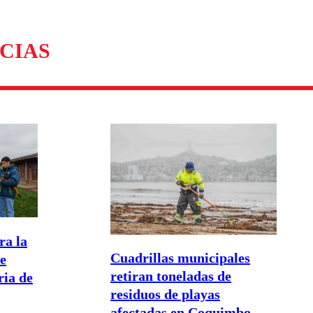
CIAS
ra la
Cuadrillas municipales
de
retiran toneladas de
ria de
residuos de playas
afectadas en Coquimbo