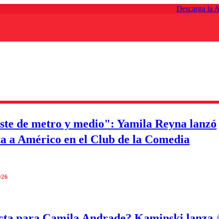
Descarga la 
ste de metro y medio": Yamila Reyna lanzó
ta a Américo en el Club de la Comedia
026
cta para Camila Andrade? Kaminski lanza 