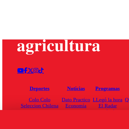
Deportes
Noticias
Programas
Colo Colo
Dato Practico
LLegó la hora
Q
Seleccion Chilena
Economía
El Radar
Universidad de Chile
Internacional
Enfoqué Público
Torneo Nacional
Nacional
Hoja de Ruta