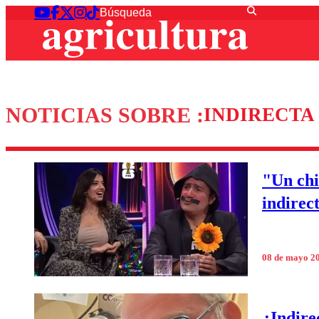
NOTICIAS SOBRE :
INDIRECTA
"Un chi
indirec
08 de mayo 2
¿Indire