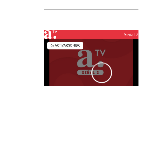
marcada por
el fin de la
tramitación
del proyecto
de
reconstrucción
Señal 2