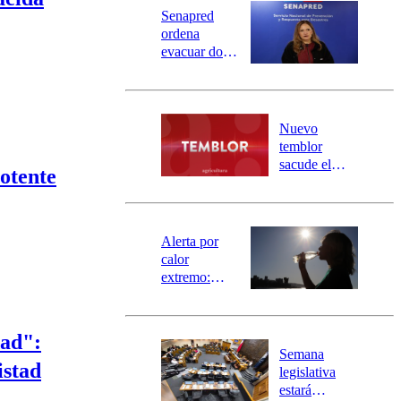
Universidad Católica
Política
Senapred
Universidad de Chile
Sustentabilidad
ordena
evacuar dos
sectores de
Carahue por
desborde del
río Damas:
Nuevo
activa
temblor
mensajería
sacude el
otente
SAE
norte del país:
revisa la
magnitud y el
epicentro
Alerta por
calor
extremo:
Senapred
activa Alerta
Temprana
dad":
Preventiva en
Semana
istad
tres comunas
legislativa
estará