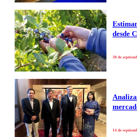
Estiman
desde C
30 de septiem
Analiza
mercad
14 de septiem