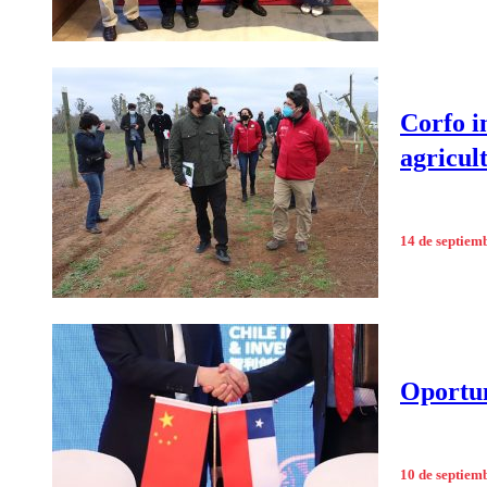
Corfo i
agricul
14 de septiem
Oportun
10 de septiem