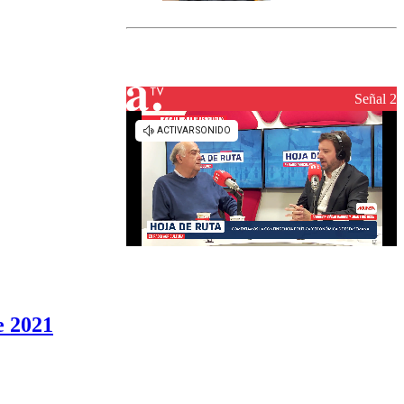
marcada por
el fin de la
tramitación
del proyecto
de
reconstrucción
Señal 2
e 2021