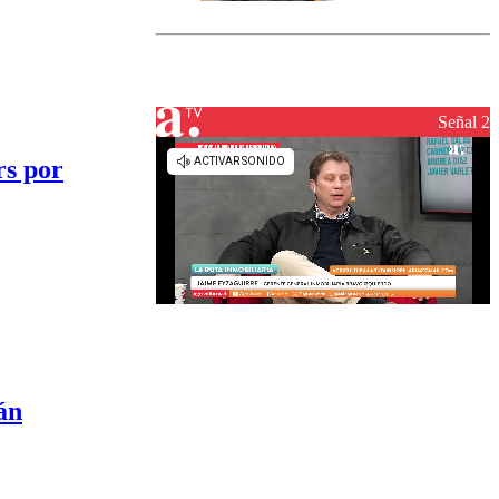
marcada por
el fin de la
tramitación
del proyecto
de
reconstrucción
Señal 2
rs por
án