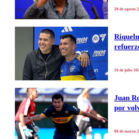
20 de agosto 
Riquelme
refuerz
16 de julio 20
Juan R
por vol
08 de marzo 