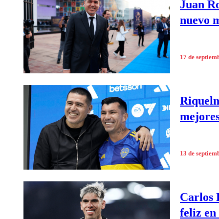
Juan Ro
nuevo m
17 de septiem
Riquelm
mejores
13 de septiem
Carlos 
feliz en