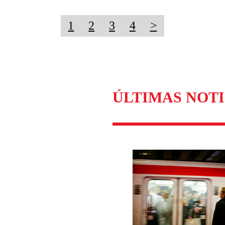
1
2
3
4
>
ÚLTIMAS NOTI