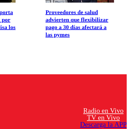
porta
Proveedores de salud
 por
advierten que flexibilizar
isa los
pago a 30 días afectará a
las pymes
Radio en Vivo
TV en Vivo
Descarga la APP