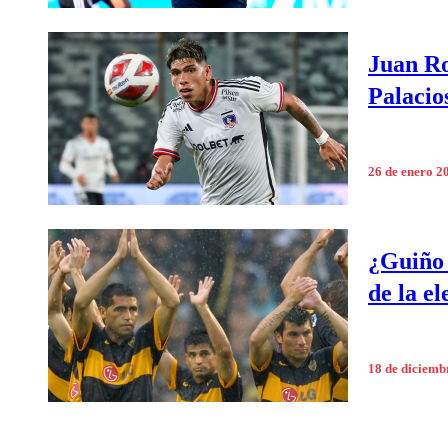
Juan Ro
Palacio
26 de enero 2
¿Guiño 
de la e
18 de diciemb