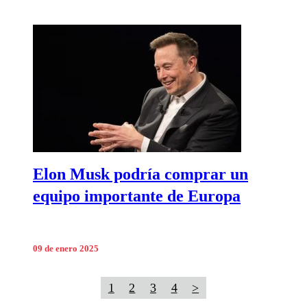
Elon Musk podría comprar un
equipo importante de Europa
09 de enero 2025
1
2
3
4
>